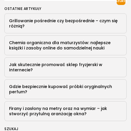
Szukaj
jego okolice...
OSTATNIE ARTYKUŁY
Read more
Grillowanie pośrednie czy bezpośrednie – czym się
PUBLIKACJA:
KRYSTYNA KOMORNICKA
różnią?
30 STYCZNIA, 2023
Chemia organiczna dla maturzystów: najlepsze
książki i zasoby online do samodzielnej nauki
Jak skutecznie promować sklep fryzjerski w
Internecie?
Gdzie bezpiecznie kupować próbki oryginalnych
perfum?
Firany i zasłony na metry oraz na wymiar – jak
stworzyć przytulną aranżację okna?
SZUKAJ