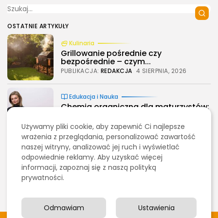
OSTATNIE ARTYKUŁY
Kulinaria
Grillowanie pośrednie czy
bezpośrednie – czym...
PUBLIKACJA:
REDAKCJA
4 SIERPNIA, 2026
Edukacja i Nauka
Chemia organiczna dla maturzystów:
najlepsze książki...
PUBLIKACJA:
REDAKCJA
3 SIERPNIA, 2026
2026 - Bookini.pl Wszelkie prawa zastrzeżone.
Używamy pliki cookie, aby zapewnić Ci najlepsze
Treści umieszczone na stornie są chronione
wrażenia z przeglądania, personalizować zawartość
prawem autorskim.
naszej witryny, analizować jej ruch i wyświetlać
Marketing, Reklama, Media
odpowiednie reklamy. Aby uzyskać więcej
Jak skutecznie promować sklep
informacji, zapoznaj się z naszą polityką
fryzjerski w...
prywatności.
PUBLIKACJA:
REDAKCJA
1 SIERPNIA, 2026
Odmawiam
Ustawienia