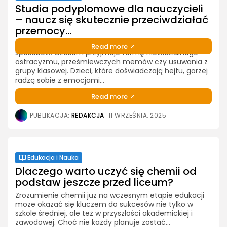
Dobry kurs do matury – czyli jaki? Te kwestie są
Studia podyplomowe dla nauczycieli
kluczowe Matura to jeden z najważniejszych
– naucz się skutecznie przeciwdziałać
egzaminów w życiu młodego człowieka. Od jej wyników
przemocy...
często zależy możliwość dostania się na...
Przemoc w szkole może objawiać się na wiele
Read more
sposobów. Czasem przyjmuje formę niewidzialnego
ostracyzmu, prześmiewczych memów czy usuwania z
PUBLIKACJA:
REDAKCJA
16 WRZEŚNIA, 2025
grupy klasowej. Dzieci, które doświadczają hejtu, gorzej
radzą sobie z emocjami...
Read more
PUBLIKACJA:
REDAKCJA
11 WRZEŚNIA, 2025
Edukacja i Nauka
Dlaczego warto uczyć się chemii od
podstaw jeszcze przed liceum?
Zrozumienie chemii już na wczesnym etapie edukacji
może okazać się kluczem do sukcesów nie tylko w
szkole średniej, ale też w przyszłości akademickiej i
zawodowej. Choć nie każdy planuje zostać...