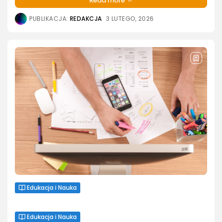
Read more
PUBLIKACJA:
REDAKCJA
3 LUTEGO, 2026
Edukacja i Nauka
Dobry kurs do matury – czyli jaki? Te
kwestie są...
Edukacja i Nauka