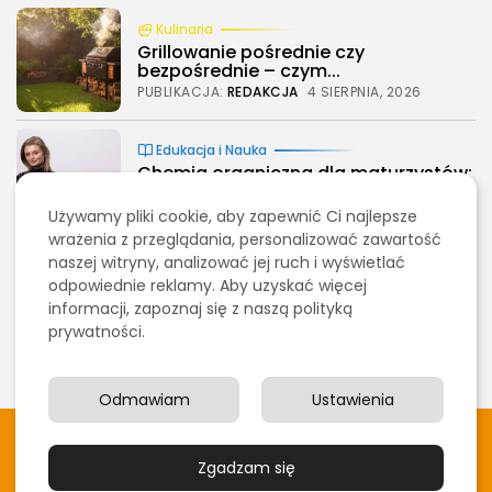
Kulinaria
Grillowanie pośrednie czy
bezpośrednie – czym...
PUBLIKACJA:
REDAKCJA
4 SIERPNIA, 2026
Edukacja i Nauka
2026 - Bookini.pl Wszelkie prawa zastrzeżone.
Chemia organiczna dla maturzystów:
Treści umieszczone na stornie są chronione
najlepsze książki...
prawem autorskim.
PUBLIKACJA:
REDAKCJA
3 SIERPNIA, 2026
Używamy pliki cookie, aby zapewnić Ci najlepsze
wrażenia z przeglądania, personalizować zawartość
naszej witryny, analizować jej ruch i wyświetlać
Marketing, Reklama, Media
odpowiednie reklamy. Aby uzyskać więcej
Jak skutecznie promować sklep
informacji, zapoznaj się z naszą polityką
fryzjerski w...
prywatności.
PUBLIKACJA:
REDAKCJA
1 SIERPNIA, 2026
Odmawiam
Ustawienia
2026 - Bookini.pl Wszelkie prawa zastrzeżone. Treści
umieszczone na stornie są chronione prawem autorskim.
Zgadzam się
O nas
Blog
Polityka prywatości
Kontakt