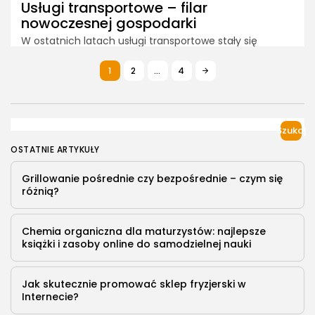
Usługi transportowe – filar
nowoczesnej gospodarki
W ostatnich latach usługi transportowe stały się
jednym z najważniejszych filarów gospodarki, zarówno
w Polsce, jak i na świecie. Wraz z rozwojem e-
1
2
…
4
commerce, ekspansją międzynarodowych rynków oraz
potrzebą szybkiego przemieszczania...
Read more
Szukaj
PUBLIKACJA:
REDAKCJA
15 KWIETNIA, 2025
OSTATNIE ARTYKUŁY
Grillowanie pośrednie czy bezpośrednie – czym się
różnią?
Chemia organiczna dla maturzystów: najlepsze
książki i zasoby online do samodzielnej nauki
Jak skutecznie promować sklep fryzjerski w
Internecie?