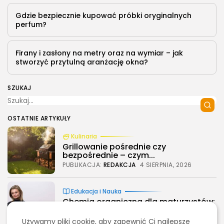
Gdzie bezpiecznie kupować próbki oryginalnych
perfum?
Firany i zasłony na metry oraz na wymiar – jak
stworzyć przytulną aranżację okna?
SZUKAJ
OSTATNIE ARTYKUŁY
Kulinaria
Grillowanie pośrednie czy
bezpośrednie – czym...
PUBLIKACJA:
REDAKCJA
4 SIERPNIA, 2026
Edukacja i Nauka
2026 - Bookini.pl Wszelkie prawa zastrzeżone.
Chemia organiczna dla maturzystów:
Treści umieszczone na stornie są chronione
najlepsze książki...
prawem autorskim.
PUBLIKACJA:
REDAKCJA
3 SIERPNIA, 2026
Używamy pliki cookie, aby zapewnić Ci najlepsze