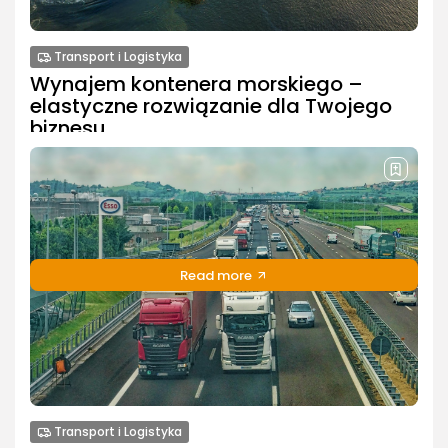
Transport i Logistyka
Wynajem kontenera morskiego –
elastyczne rozwiązanie dla Twojego
biznesu
Wynajem kontenera morskiego – elastyczne
rozwiązanie dla Twojego biznesu Potrzebujesz
magazynu, biura, a może szybkiego rozwiązania
logistycznego? Wynajem kontenera morskiego to
praktyczna i coraz popularniejsza odpowiedź na wiele
wyzwań w...
Read more
PUBLIKACJA:
REDAKCJA
24 LIPCA, 2025
Transport i Logistyka