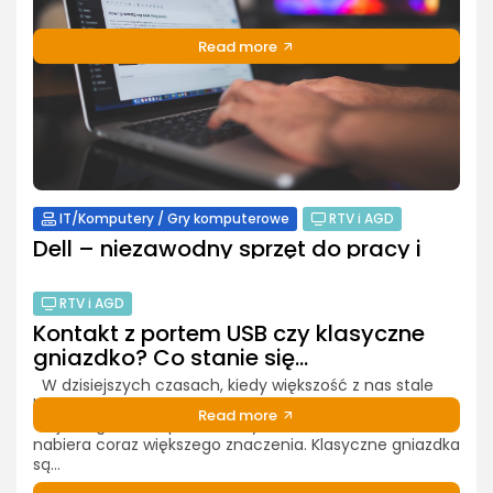
Idealnie do...
Read more
PUBLIKACJA:
REDAKCJA
13 WRZEŚNIA, 2024
IT/Komputery / Gry komputerowe
RTV i AGD
Dell – niezawodny sprzęt do pracy i
codziennych zadań w...
Szukasz sprzętu, który sprosta Twoim wymaganiom
RTV i AGD
zarówno w pracy, jak i w codziennym użytkowaniu?
Kontakt z portem USB czy klasyczne
Marka Dell, dostępna w sklepie AG.pl, oferuje komputery
gniazdko? Co stanie się...
i laptopy, które łączą niezawodność, solidną konstrukcję
oraz...
W dzisiejszych czasach, kiedy większość z nas stale
korzysta z różnych urządzeń elektronicznych, pytanie o
Read more
to, jakie gniazdka powinniśmy zainstalować w domu,
nabiera coraz większego znaczenia. Klasyczne gniazdka
PUBLIKACJA:
REDAKCJA
13 WRZEŚNIA, 2024
są...