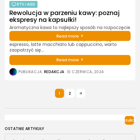
Tuby laserowe to serce każdej maszyny laserowej. Bez
RTV i AGD
odpowiedniej tuby, cięcie i grawerowanie laserowe nie
Rewolucja w parzeniu kawy: poznaj
byłoby możliwe. Tuby laserowe są odpowiedzialne za
ekspresy na kapsułki!
generowanie wiązki laserowej, która jest
wykorzystywana do precyzyjnego...
Aromatyczna kawa to najlepszy sposób na rozpoczęcie
dnia. Zawarta w niej kofeina dodaje energii, a zapach
Read more
zmielonych ziaren pobudza zmysły. Żeby przygotować
espresso, latte macchiato lub cappuccino, warto
PUBLIKACJA:
REDAKCJA
5 LIPCA, 2024
zaopatrzyć się...
Read more
PUBLIKACJA:
REDAKCJA
10 CZERWCA, 2024
1
2
Szukaj
OSTATNIE ARTYKUŁY