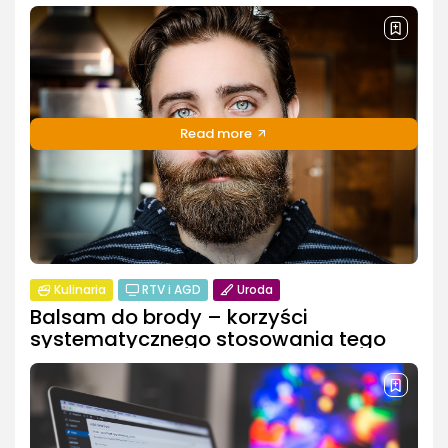
Poduszki aksamitne – modny i
wygodny dodatek w domu
Poduszka dekoracyjna to bardzo dobry sposób na
prostą i szybką odmianę każdego wnętrza w
mieszkaniu. Możemy łączyć ze sobą różne wzory, kolory
i rozmiary w celu urozmaicenia danego pokoju –...
Read more
PUBLIKACJA:
REDAKCJA
19 WRZEŚNIA, 2024
Kulinaria
RTV i AGD
Uroda
Balsam do brody – korzyści
systematycznego stosowania tego
kosmetyku
Dla niejednego mężczyzny zadbany zarost jest
osobistą wizytówką dodającą wizerunkowi klasy, szyku i
elegancji. Aby jednak broda prezentowała się zdrowo i
stylowo, należy pamiętać o jej odpowiedniej pielęgnacji.