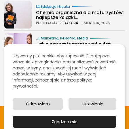
Edukacja i Nauka
Chemia organiczna dla maturzystów:
najlepsze książki...
PUBLIKACJA:
REDAKCJA
3 SIERPNIA, 2026
2026 - Bookini.pl Wszelkie prawa zastrzeżone.
Marketing, Reklama, Media
Treści umieszczone na stornie są chronione
Jak skutecznie promować sklep
prawem autorskim.
fryzjerski w...
PUBLIKACJA:
REDAKCJA
1 SIERPNIA, 2026
Używamy pliki cookie, aby zapewnić Ci najlepsze
wrażenia z przeglądania, personalizować zawartość
naszej witryny, analizować jej ruch i wyświetlać
Uroda
odpowiednie reklamy. Aby uzyskać więcej
Gdzie bezpiecznie kupować próbki
informacji, zapoznaj się z naszą polityką
oryginalnych perfum?
prywatności.
PUBLIKACJA:
REDAKCJA
31 LIPCA, 2026
Odmawiam
Ustawienia
2026 - Bookini.pl Wszelkie prawa zastrzeżone. Treści
umieszczone na stornie są chronione prawem autorskim.
Zgadzam się
O nas
Blog
Polityka prywatości
Kontakt