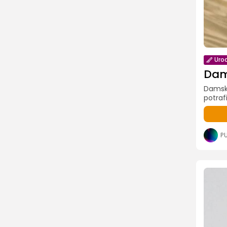
Uro
Dams
Damski
potraf
P