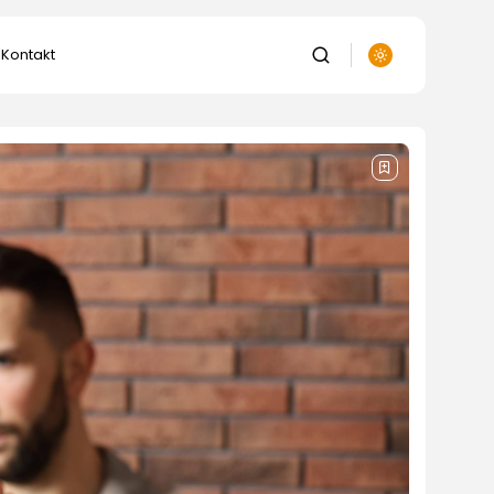
Kontakt
auka
anie
ka
lnictwo,