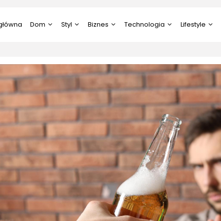
 główna
Dom
Styl
Biznes
Technologia
Lifestyle
Budownictwo/Nieruchomości
Diety/Odchudzanie
Aktualności
Elektronika
Ciekawostki
Dom i Ogród
Moda
Energetyka
IT/Komputery / Gry
Edukacja i N
komputerowe
Rodzina, Dziecko, Ciąża
Uroda
Gastronomia
Ekologia
RTV i AGD
Ślub i Wesele
Rozrywka
Gospodarka i Przemysł
Fotografia i
Technologia
Wideofilmow
Psychologia
Marketing, Reklama,
Media
Kultura i Sztu
Praca
Motoryzacja
Prawo
Zoologia, Ro
Leśnictwo
Technologia
Turystyka i Podróże