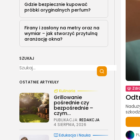
Gdzie bezpiecznie kupować
próbki oryginalnych perfum?
Firany i zasłony na metry oraz na
wymiar – jak stworzyć przytulną
aranżację okna?
SZUKAJ
OSTATNIE ARTYKUŁY
Zdr
Kulinaria
Odt
Grillowanie
pośrednie czy
Naduży
bezpośrednie –
szkodz
czym...
PUBLIKACJA:
REDAKCJA
4 SIERPNIA, 2026
P
Edukacja i Nauka