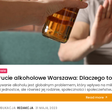
owie
rucie alkoholowe Warszawa: Dlaczego to 
wanie alkoholu jest globalnym problemem, który wpływa na milio
i jednostce, ale również jej rodzinie, społeczności i społeczeństwu
Read more
UBLIKACJA:
REDAKCJA
31 MAJA, 2023