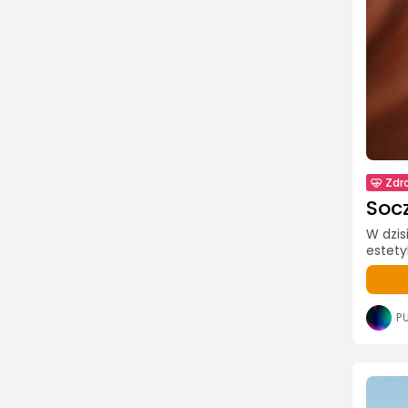
Zdr
Soc
W dzis
estety
P