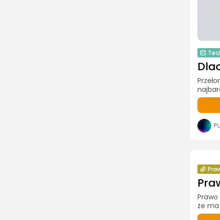
Tec
Dla
Przeło
najbar
P
Pra
Pra
Prawo 
że ma 