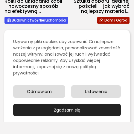
Rolki do układania kabli
Sztuka doboru idealnej
- nowoczesny sposób
pościeli – jak wybrać
na efektywną...
najlepszy materiał...
Budownictwo/Nieruchomości
Dom i Ogród
Ostatnie artykuły:
Używamy pliki cookie, aby zapewnić Ci najlepsze
wrażenia z przeglądania, personalizować zawartość
naszej witryny, analizować jej ruch i wyświetlać
2026 - Bookini.pl Wszelkie prawa zastrzeżone.
Kulinaria
odpowiednie reklamy. Aby uzyskać więcej
Treści umieszczone na stornie są chronione
Grillowanie pośrednie czy bezpośrednie – czym się
prawem autorskim.
informacji, zapoznaj się z naszą polityką
różnią?
prywatności.
PUBLIKACJA:
REDAKCJA
4 SIERPNIA, 2026
Edukacja i Nauka
Chemia organiczna dla maturzystów: najlepsze
Odmawiam
Ustawienia
książki i zasoby online do...
PUBLIKACJA:
REDAKCJA
3 SIERPNIA, 2026
Zgadzam się
Marketing, Reklama, Media
Jak skutecznie promować sklep fryzjerski w
Internecie?
PUBLIKACJA:
REDAKCJA
1 SIERPNIA, 2026