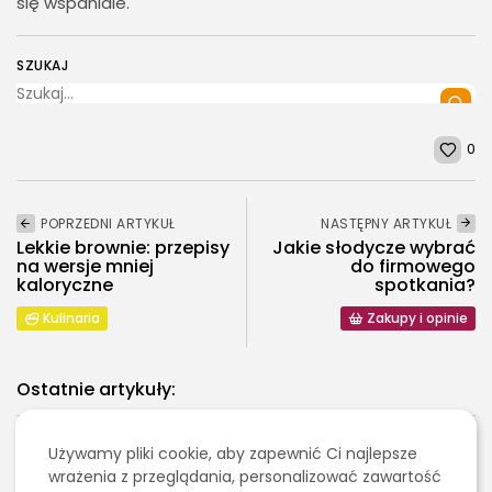
się wspaniale.
SZUKAJ
0
POPRZEDNI ARTYKUŁ
NASTĘPNY ARTYKUŁ
Lekkie brownie: przepisy
Jakie słodycze wybrać
na wersje mniej
do firmowego
kaloryczne
spotkania?
Kulinaria
Zakupy i opinie
Ostatnie artykuły:
Kulinaria
Używamy pliki cookie, aby zapewnić Ci najlepsze
Grillowanie pośrednie czy bezpośrednie – czym się
wrażenia z przeglądania, personalizować zawartość