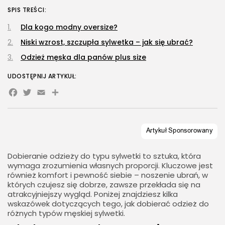
SPIS TREŚCI:
Dla kogo modny oversize?
Niski wzrost, szczupła sylwetka – jak się ubrać?
Odzież męska dla panów plus size
UDOSTĘPNIJ ARTYKUŁ:
Facebook
Twitter
Email
Share
Dobieranie odzieży do typu sylwetki to sztuka, która
wymaga zrozumienia własnych proporcji. Kluczowe jest
również komfort i pewność siebie – noszenie ubrań, w
których czujesz się dobrze, zawsze przekłada się na
atrakcyjniejszy wygląd. Poniżej znajdziesz kilka
wskazówek dotyczących tego, jak dobierać odzież do
różnych typów męskiej sylwetki.