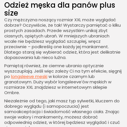
Odzież męska dla panów plus
size
Czy mężczyzna noszący rozmiar XXL może wyglądać
dobrze? Oczywiście, że tak! Wystarczy pamiętać o kilku
prostych zasadach. Przede wszystkim unikaj zbyt
ciasnych, opiętych ubrań. W mniejszych ubraniach
wcale nie będziesz wyglądać szczuplej, wręcz
przeciwnie – podkreślą one każdy jej mankament.
Dlatego staraj się wybierać odzież, która jest delikatnie
dopasowania lub nieco luźna.
Pamiętaj również, że ciemne ubrania optycznie
wyszczuplają. Jeśli więc zależy Ci na tym efekcie, sięgnij
po
longsleeve męski
w kolorze czarnym lub
granatowym. Duży wybór longsleeve’ów męskich w
rozmiarze XXL znajdziesz w internetowym sklepie
Ombre.
Niezależnie od tego, jaki masz typ sylwetki, kluczem do
dobrego wyglądu (i samopoczucia) jest
samoakceptacja i świadomość własnego ciała. Znając
swoje walory i mankamenty, możesz dobrać
odpowiednią odzież, w której będziesz wyglądać i czuć