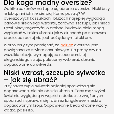
Dla kogo modny oversize?
Od kilku sezonów na topie są ubrania oversize. Niektórzy
je lubią, inni ich nie cierpią. Komu pasują? W
oversizowych koszulkach i bluzach najlepiej wyglądają
panowie średniego wzrostu, zarówno szczupli, jak i nieco
tężsi. Niscy mężczyźni o drobnej budowie ciała mogą
wyglądać w takim ubraniu jak w ciuchach po starszym
bracie, co raczej nie jest pożądanym efektem.
Warto przy tym pamiętać, że
odzież
oversize jest
powiązana ze stylem casualowym. Do pracy czy na
wszelkie okazje wymagające nieco bardziej
eleganckiego stroju, polecamy wybierać ubrania
dopasowane do sylwetki.
Niski wzrost, szczupła sylwetka
– jak się ubrać?
Przy takim typie sylwetki najlepiej sprawdzają się
dopasowane, ale nie obcisłe ubrania. Tacy mężczyźni
świetnie wyglądają w wąskich i delikatnie zwężanych
spodniach, sprawdzi się również longsleeve męski o
dopasowanym kroju. Odpowiednie będą drobne wzory:
kratka, paski itp.