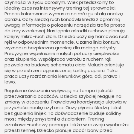
czynności w życiu dorosłym. Wiek przedszkolny to
idealny czas na intensywny trening tej sprawności.
Proces kolorowania wymusza na mózgu stałą analizę
obrazu. Oczy śledzą ruch końcówki kredki z ogromną
uwagą. Informacja o położeniu narzędzia trafia prosto
do kory wzrokowej. Następnie ośrodki ruchowe planują
kolejny mikro-ruch dłoni. Dziecko uczy się hamować ruch
ręki w odpowiednim momencie. Czarna linia konturu
wyznacza bezpieczną granicę dla małego artysty.
Precyzyjne wypełnianie małych pól uczy cierpliwości
oraz skupienia. Współpraca wzroku z ruchem rąk
pozwala na budowę schematu ciała. Maluch orientuje
się w przestrzeni ograniczonej kartką papieru. Taka
praca uczy rozróżniania kierunków: góra, dół, prawo i
lewo.
Regularne ćwiczenia wpływają na tempo i jakość
przetwarzania bodźców. Dziecko szybciej reaguje na
zmiany w otoczeniu. Prawidłowa koordynacja ułatwia w
przyszłości naukę czytania. Oczy płynnie śledzą tekst
bez gubienia linijek. To doświadczenie buduje solidny
most między zmysłami a działaniem. Trening
wzrokowo-ruchowy pomaga także w rozwoju wyobraźni
przestrzennej. Dziecko planuje dobór barw przed