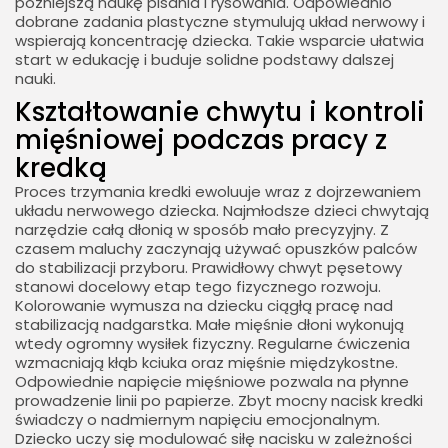
późniejszą naukę pisania i rysowania. Odpowiednio
dobrane zadania plastyczne stymulują układ nerwowy i
wspierają koncentrację dziecka. Takie wsparcie ułatwia
start w edukację i buduje solidne podstawy dalszej
nauki.
Kształtowanie chwytu i kontroli
mięśniowej podczas pracy z
kredką
Proces trzymania kredki ewoluuje wraz z dojrzewaniem
układu nerwowego dziecka. Najmłodsze dzieci chwytają
narzędzie całą dłonią w sposób mało precyzyjny. Z
czasem maluchy zaczynają używać opuszków palców
do stabilizacji przyboru. Prawidłowy chwyt pęsetowy
stanowi docelowy etap tego fizycznego rozwoju.
Kolorowanie wymusza na dziecku ciągłą pracę nad
stabilizacją nadgarstka. Małe mięśnie dłoni wykonują
wtedy ogromny wysiłek fizyczny. Regularne ćwiczenia
wzmacniają kłąb kciuka oraz mięśnie międzykostne.
Odpowiednie napięcie mięśniowe pozwala na płynne
prowadzenie linii po papierze. Zbyt mocny nacisk kredki
świadczy o nadmiernym napięciu emocjonalnym.
Dziecko uczy się modulować siłę nacisku w zależności