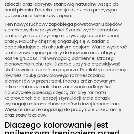
szlaczki oraz labirynty stanowią naturalny wstęp do
nauki pisania. Dziecko trenuje dzięki nim precyzyjne
odtwarzanie kierunków zapisu.
Ten nawyk ruchowy zapobiega powstawaniu błędów
kierunkowych w przyszłości. Szeroki wybór tematów
graficznych podtrzymuje motywację do codziennej
pracy. Maluchy chętniej angażują się w zadania
odpowiadające ich aktualnym pasjom. Warto wybierać
grafiki zawierające punkty do łączenia oraz obrysy.
Różne grubości linii wymagają odmiennej strategii
planowania ruchu ręki. Dziecko uczy się przewidywać
skutki swoich działań na papierze. Profilaktyka obejmuje
również naukę prawidłowego rozmieszczania
elementów w przestrzeni. Praca z zróżnicowanymi
arkuszami uczy malucha szacowania odległości.
Nauczyciele polecają częstą zmianę formatu
kolorowanek dla lepszej stymulacji. Małe obrazki
wymagają mikro-ruchów palców i dużej koncentracji.
Większe arkusze angażują do pracy całe przedramię
oraz staw łokciowy.
Dlaczego kolorowanie jest
najlepszym treningiem przed