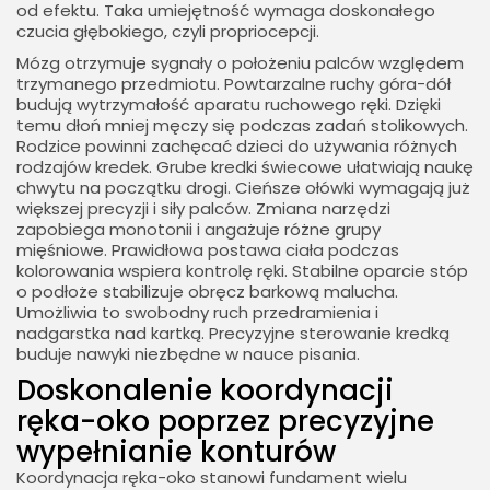
od efektu. Taka umiejętność wymaga doskonałego
czucia głębokiego, czyli propriocepcji.
Mózg otrzymuje sygnały o położeniu palców względem
trzymanego przedmiotu. Powtarzalne ruchy góra-dół
budują wytrzymałość aparatu ruchowego ręki. Dzięki
temu dłoń mniej męczy się podczas zadań stolikowych.
Rodzice powinni zachęcać dzieci do używania różnych
rodzajów kredek. Grube kredki świecowe ułatwiają naukę
chwytu na początku drogi. Cieńsze ołówki wymagają już
większej precyzji i siły palców. Zmiana narzędzi
zapobiega monotonii i angażuje różne grupy
mięśniowe. Prawidłowa postawa ciała podczas
kolorowania wspiera kontrolę ręki. Stabilne oparcie stóp
o podłoże stabilizuje obręcz barkową malucha.
Umożliwia to swobodny ruch przedramienia i
nadgarstka nad kartką. Precyzyjne sterowanie kredką
buduje nawyki niezbędne w nauce pisania.
Doskonalenie koordynacji
ręka-oko poprzez precyzyjne
wypełnianie konturów
Koordynacja ręka-oko stanowi fundament wielu