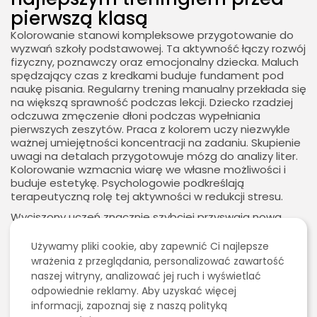
pierwszą klasą
Kolorowanie stanowi kompleksowe przygotowanie do
wyzwań szkoły podstawowej. Ta aktywność łączy rozwój
fizyczny, poznawczy oraz emocjonalny dziecka. Maluch
spędzający czas z kredkami buduje fundament pod
naukę pisania. Regularny trening manualny przekłada się
na większą sprawność podczas lekcji. Dziecko rzadziej
odczuwa zmęczenie dłoni podczas wypełniania
pierwszych zeszytów. Praca z kolorem uczy niezwykle
ważnej umiejętności koncentracji na zadaniu. Skupienie
uwagi na detalach przygotowuje mózg do analizy liter.
Kolorowanie wzmacnia wiarę we własne możliwości i
buduje estetykę. Psychologowie podkreślają
terapeutyczną rolę tej aktywności w redukcji stresu.
2026 - Bookini.pl Wszelkie prawa zastrzeżone.
Wyciszony uczeń znacznie szybciej przyswaja nową
Treści umieszczone na stornie są chronione
wiedzę podczas zajęć. Rozwinięta motoryka mała
prawem autorskim.
ułatwia naukę obsługi przyborów geometrycznych.
Używamy pliki cookie, aby zapewnić Ci najlepsze
Ćwiczenia z kredką kształtują cierpliwość niezbędną w
wrażenia z przeglądania, personalizować zawartość
edukacji systemowej. Rodzice wspierający pasje
naszej witryny, analizować jej ruch i wyświetlać
plastyczne inwestują w przyszły sukces dziecka.
odpowiednie reklamy. Aby uzyskać więcej
Sprawna dłoń pozwala na swobodne wyrażanie myśli w
informacji, zapoznaj się z naszą polityką
piśmie. Każda minuta z kredką przynosi korzyści w