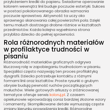
przyłożeniem kredki do papieru. Świadome operowanie
kolorem wewnątrz linii buduje poczucie estetyki. Sukces
w postaci pokolorowanego obrazka wzmacnia
poczucie sprawstwa. Aktywność ta uczy oko
sprawnego skanowania całej powierzchni pola. Dzięki
temu maluch dostrzega drobne różnice w kształtach
przedmiotów. Każda kolejna wypełniona strona
przybliża dziecko do pełnej sprawności.
Rola różnorodnych materiałów
w profilaktyce trudności w
pisaniu
Różnorodność materiałów graficznych odgrywa
kluczową rolę w zapobieganiu trudnościom w pisaniu.
Specjaliści często nazywają ten proces profilaktyką
dysgrafii. Dziecko potrzebuje kontaktu z różnymi
formami linii oraz kształtów. Proste rysunki o grubym
obrysie budują pewność ruchów początkujących
maluchów. Wiele gotowych arkuszy o zróżnicowanej
tematyce oferuje serwis
koloruj.pl
. Z czasem
opiekunowie wprowadzają coraz bardziej złożone wzory
i ornamenty. Skomplikowane detale wymuszają częste
zmiany kierunku prowadzenia kredki. Różnorodne