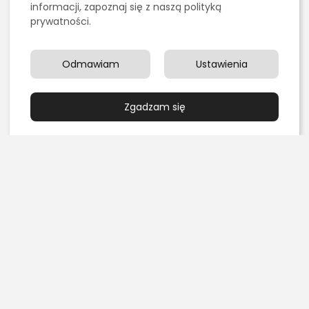
informacji, zapoznaj się z naszą polityką
prywatności.
Kulinaria
Grillowanie pośrednie czy bezpośrednie – czym się
różnią?
Odmawiam
Ustawienia
PUBLIKACJA:
REDAKCJA
4 SIERPNIA, 2026
Edukacja i Nauka
Zgadzam się
Chemia organiczna dla maturzystów: najlepsze
książki i zasoby online do...
PUBLIKACJA:
REDAKCJA
3 SIERPNIA, 2026
Marketing, Reklama, Media
Jak skutecznie promować sklep fryzjerski w
Internecie?
PUBLIKACJA:
REDAKCJA
1 SIERPNIA, 2026
Uroda
Gdzie bezpiecznie kupować próbki oryginalnych
perfum?
PUBLIKACJA:
REDAKCJA
31 LIPCA, 2026
Bez kategorii
Firany i zasłony na metry oraz na wymiar – jak...