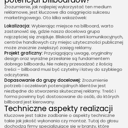
Zrozumienie, jak najlepiej wykorzystać ten medium
reklamowe, jest kluczowe dla osiągnięcia sukcesu
marketingowego. Oto kilka wskazówek:
Lokalizacja:
Wybierając miejsce na billboard, warto
zastanowić się, gdzie nasza docelowa grupa
najczęściej się znajduje. Bliskość arterii komunikacyjnych,
centrów handlowych czy miejsc użyteczności publicznej
może znacznie zwiększyć zasięg reklamy.
Projekt graficzny:
Przyciągający uwagę, oryginalny
design oraz wyraźne przesłanie są fundamentem
dobrego billboardu. Nie należy przesadzać z ilością
treści – billboard musi być czytelny i łatwy do szybkiego
odczytania.
Dopasowanie do grupy docelowej:
Zrozumienie
potrzeb i oczekiwań potencjalnych klientów jest
niezbędne do stworzenia skutecznej reklamy. Treść i
forma powinny być dostosowane do osób, do których
billboard jest kierowany.
Techniczne aspekty realizacji
Kluczowe jest także zadbanie o aspekty techniczne
takie jak jakość wykonania czy montaż. Tutaj do głosu
dochodzą firmy specjalizujące się w branży, które