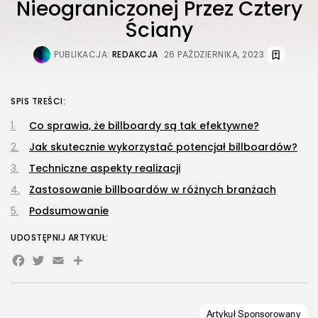
Nieograniczonej Przez Cztery
Ściany
PUBLIKACJA:
REDAKCJA
26 PAŹDZIERNIKA, 2023
SPIS TREŚCI:
Co sprawia, że billboardy są tak efektywne?
Jak skutecznie wykorzystać potencjał billboardów?
Techniczne aspekty realizacji
Zastosowanie billboardów w różnych branżach
Podsumowanie
UDOSTĘPNIJ ARTYKUŁ:
Facebook
Twitter
Email
Share