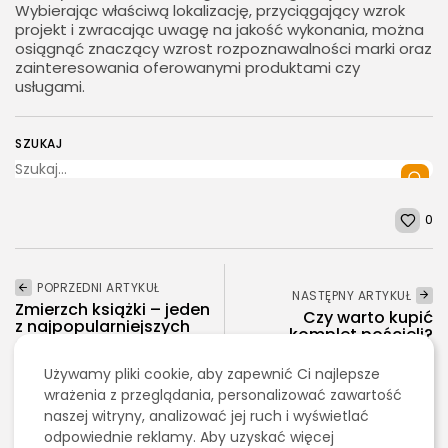
Wybierając właściwą lokalizację, przyciągający wzrok
projekt i zwracając uwagę na jakość wykonania, można
osiągnąć znaczący wzrost rozpoznawalności marki oraz
zainteresowania oferowanymi produktami czy
usługami.
SZUKAJ
0
POPRZEDNI ARTYKUŁ
NASTĘPNY ARTYKUŁ
Zmierzch książki – jeden
Czy warto kupić
z najpopularniejszych
komplet pościeli?
cykli nie tylko...
Dom i Ogród
Używamy pliki cookie, aby zapewnić Ci najlepsze
Rozrywka
wrażenia z przeglądania, personalizować zawartość
2026 - Bookini.pl Wszelkie prawa zastrzeżone.
naszej witryny, analizować jej ruch i wyświetlać
Treści umieszczone na stornie są chronione
Ostatnie artykuły:
odpowiednie reklamy. Aby uzyskać więcej
prawem autorskim.