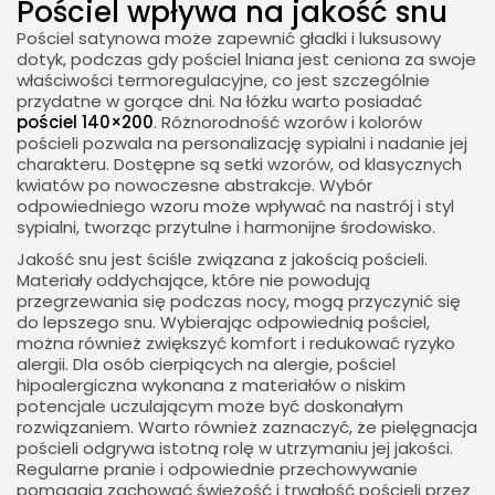
Pościel wpływa na jakość snu
Pościel satynowa może zapewnić gładki i luksusowy
dotyk, podczas gdy pościel lniana jest ceniona za swoje
właściwości termoregulacyjne, co jest szczególnie
przydatne w gorące dni. Na łóżku warto posiadać
pościel 140×200
. Różnorodność wzorów i kolorów
pościeli pozwala na personalizację sypialni i nadanie jej
charakteru. Dostępne są setki wzorów, od klasycznych
kwiatów po nowoczesne abstrakcje. Wybór
odpowiedniego wzoru może wpływać na nastrój i styl
sypialni, tworząc przytulne i harmonijne środowisko.
Jakość snu jest ściśle związana z jakością pościeli.
Materiały oddychające, które nie powodują
przegrzewania się podczas nocy, mogą przyczynić się
do lepszego snu. Wybierając odpowiednią pościel,
można również zwiększyć komfort i redukować ryzyko
alergii. Dla osób cierpiących na alergie, pościel
hipoalergiczna wykonana z materiałów o niskim
potencjale uczulającym może być doskonałym
rozwiązaniem. Warto również zaznaczyć, że pielęgnacja
pościeli odgrywa istotną rolę w utrzymaniu jej jakości.
Regularne pranie i odpowiednie przechowywanie
pomagają zachować świeżość i trwałość pościeli przez