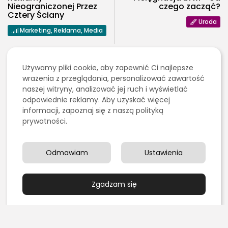
Nieograniczonej Przez
czego zacząć?
Cztery Ściany
Uroda
Marketing, Reklama, Media
Ostatnie artykuły:
Używamy pliki cookie, aby zapewnić Ci najlepsze
wrażenia z przeglądania, personalizować zawartość
naszej witryny, analizować jej ruch i wyświetlać
Kulinaria
2026 - Bookini.pl Wszelkie prawa zastrzeżone.
odpowiednie reklamy. Aby uzyskać więcej
Treści umieszczone na stornie są chronione
Grillowanie pośrednie czy bezpośrednie – czym się
prawem autorskim.
informacji, zapoznaj się z naszą polityką
różnią?
prywatności.
PUBLIKACJA:
REDAKCJA
4 SIERPNIA, 2026
Edukacja i Nauka
Chemia organiczna dla maturzystów: najlepsze
Odmawiam
Ustawienia
książki i zasoby online do...
PUBLIKACJA:
REDAKCJA
3 SIERPNIA, 2026
Zgadzam się
Marketing, Reklama, Media
Jak skutecznie promować sklep fryzjerski w
Internecie?
PUBLIKACJA:
REDAKCJA
1 SIERPNIA, 2026