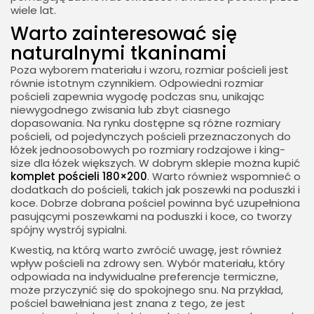
wiele lat.
Warto zainteresować się
naturalnymi tkaninami
Poza wyborem materiału i wzoru, rozmiar pościeli jest
równie istotnym czynnikiem. Odpowiedni rozmiar
pościeli zapewnia wygodę podczas snu, unikając
niewygodnego zwisania lub zbyt ciasnego
dopasowania. Na rynku dostępne są różne rozmiary
pościeli, od pojedynczych pościeli przeznaczonych do
łóżek jednoosobowych po rozmiary rodzajowe i king-
size dla łóżek większych. W dobrym sklepie można kupić
komplet pościeli 180×200
. Warto również wspomnieć o
dodatkach do pościeli, takich jak poszewki na poduszki i
koce. Dobrze dobrana pościel powinna być uzupełniona
pasującymi poszewkami na poduszki i koce, co tworzy
spójny wystrój sypialni.
Kwestią, na którą warto zwrócić uwagę, jest również
wpływ pościeli na zdrowy sen. Wybór materiału, który
odpowiada na indywidualne preferencje termiczne,
może przyczynić się do spokojnego snu. Na przykład,
pościel bawełniana jest znana z tego, że jest