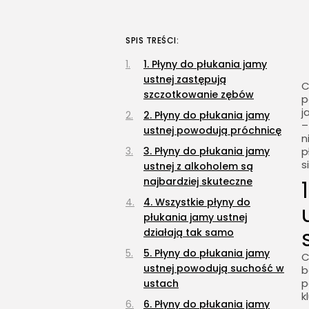
SPIS TREŚCI:
1. Płyny do płukania jamy
ustnej zastępują
C
szczotkowanie zębów
p
j
2. Płyny do płukania jamy
–
ustnej powodują próchnicę
n
3. Płyny do płukania jamy
p
s
ustnej z alkoholem są
najbardziej skuteczne
4. Wszystkie płyny do
płukania jamy ustnej
działają tak samo
5. Płyny do płukania jamy
C
ustnej powodują suchość w
b
p
ustach
k
6. Płyny do płukania jamy