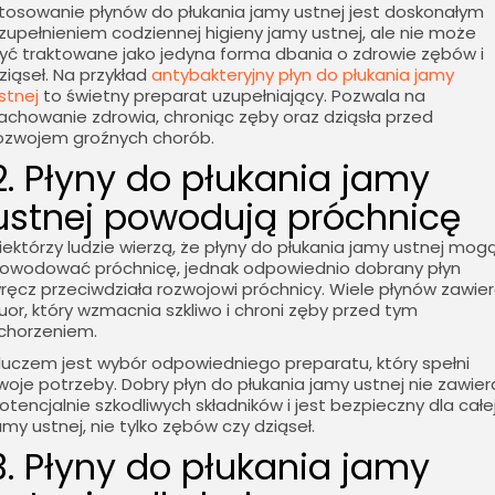
tosowanie płynów do płukania jamy ustnej jest doskonałym
zupełnieniem codziennej higieny jamy ustnej, ale nie może
yć traktowane jako jedyna forma dbania o zdrowie zębów i
ziąseł. Na przykład
antybakteryjny płyn do płukania jamy
stnej
to świetny preparat uzupełniający. Pozwala na
achowanie zdrowia, chroniąc zęby oraz dziąsła przed
ozwojem groźnych chorób.
2. Płyny do płukania jamy
ustnej powodują próchnicę
iektórzy ludzie wierzą, że płyny do płukania jamy ustnej mog
owodować próchnicę, jednak odpowiednio dobrany płyn
ręcz przeciwdziała rozwojowi próchnicy. Wiele płynów zawie
luor, który wzmacnia szkliwo i chroni zęby przed tym
chorzeniem.
luczem jest wybór odpowiedniego preparatu, który spełni
woje potrzeby. Dobry płyn do płukania jamy ustnej nie zawier
otencjalnie szkodliwych składników i jest bezpieczny dla całe
amy ustnej, nie tylko zębów czy dziąseł.
3. Płyny do płukania jamy