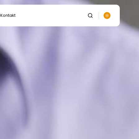
Kontakt
auka
anie
ka
lnictwo,