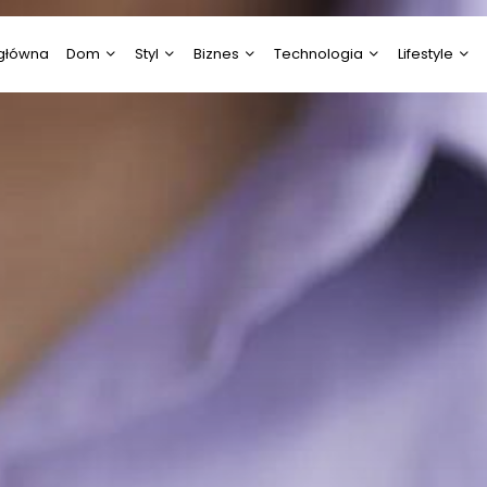
 główna
Dom
Styl
Biznes
Technologia
Lifestyle
Budownictwo/Nieruchomości
Diety/Odchudzanie
Aktualności
Elektronika
Ciekawostki
Dom i Ogród
Moda
Energetyka
IT/Komputery / Gry
Edukacja i N
komputerowe
Rodzina, Dziecko, Ciąża
Uroda
Gastronomia
Ekologia
RTV i AGD
Ślub i Wesele
Rozrywka
Gospodarka i Przemysł
Fotografia i
Technologia
Wideofilmow
Psychologia
Marketing, Reklama,
Media
Kultura i Sztu
Praca
Motoryzacja
Prawo
Zoologia, Ro
Leśnictwo
Technologia
Turystyka i Podróże