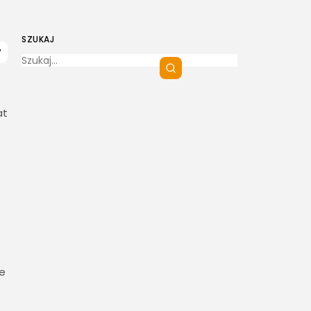
SZUKAJ
at
ie