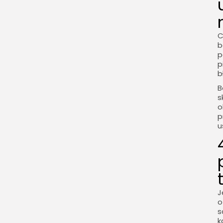
C
b
p
p
b
B
s
o
p
u
J
o
s
k