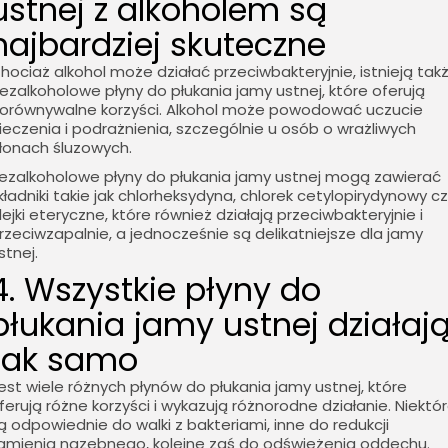
ustnej z alkoholem są
najbardziej skuteczne
hociaż alkohol może działać przeciwbakteryjnie, istnieją tak
ezalkoholowe płyny do płukania jamy ustnej, które oferują
orównywalne korzyści. Alkohol może powodować uczucie
ieczenia i podrażnienia, szczególnie u osób o wrażliwych
łonach śluzowych.
ezalkoholowe płyny do płukania jamy ustnej mogą zawierać
kładniki takie jak chlorheksydyna, chlorek cetylopirydynowy c
lejki eteryczne, które również działają przeciwbakteryjnie i
rzeciwzapalnie, a jednocześnie są delikatniejsze dla jamy
stnej.
4. Wszystkie płyny do
płukania jamy ustnej działaj
tak samo
est wiele różnych płynów do płukania jamy ustnej, które
ferują różne korzyści i wykazują różnorodne działanie. Niektó
ą odpowiednie do walki z bakteriami, inne do redukcji
amienia nazębnego, kolejne zaś do odświeżenia oddechu.