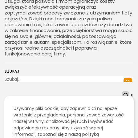
usługa, która pozwala firmom ograniczyć koszty,
zwiększyć efektywność operacyjną oraz
zoptymalizować procesy związane z utrzymaniem floty
pojazdów. Dzięki monitorowaniu zużycia paliwa
planowaniu tras, lokalizowaniu pojazdów czy doradztwu
w zakresie finansowania, przedsiębiorstwa mogą skupić
się na swojej głównej działalności, pozostawiając
zarządzanie autami specjalistom. To rozwiązanie, które
przynosi realne oszczędności i poprawia
funkcjonowanie całej firmy.
SZUKAJ
0
Używamy pliki cookie, aby zapewnić Ci najlepsze
2026 - Bookini.pl Wszelkie prawa zastrzeżone.
wrażenia z przeglądania, personalizować zawartość
POPRZEDNI ARTYKUŁ
Treści umieszczone na stornie są chronione
naszej witryny, analizować jej ruch i wyświetlać
NASTĘPNY ARTYKUŁ
Czym jest
prawem autorskim.
oprogramowanie
Sukienki - odkryj
odpowiednie reklamy. Aby uzyskać więcej
spedycyjne i dlaczego
sukienkę dla siebie!
informacji, zapoznaj się z naszą polityką