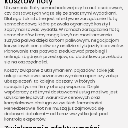
kosztów floty
Utrzymanie floty samochodowej czy to aut osobowych,
czy dostawczych wiąże się ze znacznymi wydatkami.
Dlatego tak istotne jest efektywne zarządzanie flotą
samochodową, które pozwala ograniczyć koszty i
zoptymalizować wydatki. W ramach zarządzania flotą
samochodów firmy mogą liczyć na monitorowanie
zużycia paliwa dzięki kartom paliwowym, negocjacjom
korzystnych cen paliw czy analizie stylu jazdy kierowców.
Planowanie tras pozwala zredukować przebiegi i
uniknąć zbędnych przestojów, co dodatkowo przekłada
się na oszczędności.
Koszty związane z utrzymaniem pojazdów, takie jak
usługi serwisowe, sezonowa wymiana opon czy zakup
ubezpieczeń, to kolejne obszary, w których
specjalistyczne firmy oferują wsparcie. Dzięki
współpracy z różnymi dostawcami usług możliwe jest
uzyskanie lepszych warunków cenowych oraz
kompleksowa obsługa wszystkich formalności.
Menedżerowie flot nie muszą już zajmować się
drobnymi detalami – od teraz wszystko jest pod
kontrolą ekspertów.