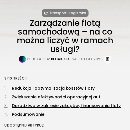
Transport i Logistyka
Zarządzanie flotą
samochodową – na co
można liczyć w ramach
usługi?
PUBLIKACJA:
REDAKCJA
24 LUTEGO, 2025
SPIS TREŚCI:
Redukcja i optymalizacja kosztów floty
Zwiększenie efektywności operacyjnej aut
Doradztwo w zakresie zakupów, finansowania floty
Podsumowanie
UDOSTĘPNIJ ARTYKUŁ: