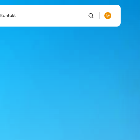
Kontakt
auka
anie
ka
lnictwo,