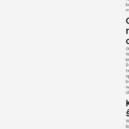
k
m
G
W
k
Ś
t
s
b
w
d
W
l