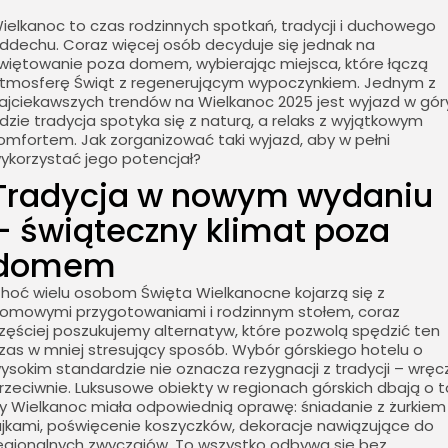
ielkanoc to czas rodzinnych spotkań, tradycji i duchowego
ddechu. Coraz więcej osób decyduje się jednak na
więtowanie poza domem, wybierając miejsca, które łączą
tmosferę Świąt z regenerującym wypoczynkiem. Jednym z
ajciekawszych trendów na Wielkanoc 2025 jest wyjazd w gór
dzie tradycja spotyka się z naturą, a relaks z wyjątkowym
omfortem. Jak zorganizować taki wyjazd, aby w pełni
ykorzystać jego potencjał?
Tradycja w nowym wydaniu
– świąteczny klimat poza
domem
hoć wielu osobom Święta Wielkanocne kojarzą się z
omowymi przygotowaniami i rodzinnym stołem, coraz
zęściej poszukujemy alternatyw, które pozwolą spędzić ten
zas w mniej stresujący sposób. Wybór górskiego hotelu o
ysokim standardzie nie oznacza rezygnacji z tradycji – wręc
rzeciwnie. Luksusowe obiekty w regionach górskich dbają o t
y Wielkanoc miała odpowiednią oprawę: śniadanie z żurkiem 
ajkami, poświęcenie koszyczków, dekoracje nawiązujące do
egionalnych zwyczajów. To wszystko odbywa się bez