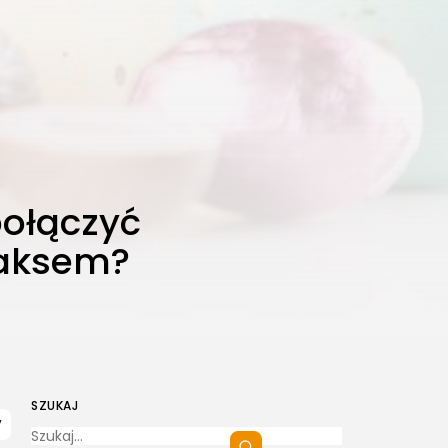
połączyć
laksem?
SZUKAJ