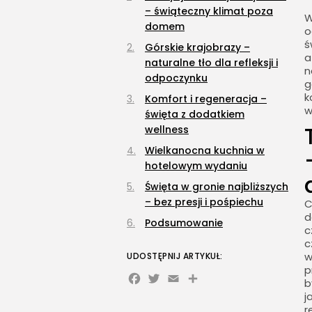
– świąteczny klimat poza
W
domem
o
ś
Górskie krajobrazy –
a
naturalne tło dla refleksji i
n
odpoczynku
g
k
Komfort i regeneracja –
w
święta z dodatkiem
wellness
Wielkanocna kuchnia w
hotelowym wydaniu
Święta w gronie najbliższych
– bez presji i pośpiechu
C
d
Podsumowanie
c
c
w
UDOSTĘPNIJ ARTYKUŁ:
p
Facebook
Twitter
Email
Share
b
j
r