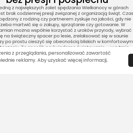
edną z największych zalet spędzania Wielkanocy w górach
est brak codziennej presji związanej z organizacją świąt. Cza
pędzony z rodziną czy partnerem zyskuje na jakości, gdy nie
rzeba martwić się o zakupy, sprzątanie czy gotowanie. W
amian można wspólnie korzystać z uroków przyrody, wybrać
ię na świąteczny spacer po lesie, zrelaksować się w saunie
zy po prostu cieszyć się obecnością bliskich w komfortowym
toczeniu. To sposób na świadome świętowanie – w rytmie
atury i własnych potrzeb.
żenia z przeglądania, personalizować zawartość
wiednie reklamy. Aby uzyskać więcej informacji,
Podsumowanie
ielkanoc w górach w 2025 roku
to propozycja dla tych,
tórzy pragną połączyć tradycyjny klimat świąt z
ypoczynkiem na najwyższym poziomie. Góry Izerskie, ze swo
zdrowiskową aurą i wyjątkową ofertą hotelarską, stwarzają 
emu doskonałe warunki. Wybierając taki sposób spędzania
wiąt, zyskujemy nie tylko piękne wspomnienia, ale również
ealną regenerację ciała i ducha. To idealna opcja na Święta 
owoczesnym, a zarazem bardzo autentycznym stylu.