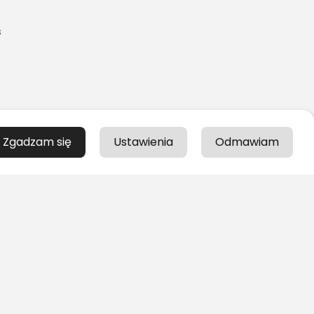
s
Zgadzam się
Ustawienia
Odmawiam
ją
ku
w