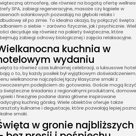
wiąteczną atmosferę, ale również na bogatą ofertę wellnes
trefy SPA, zabiegi regeneracyjne, masaże czy kąpiele w
asenach solankowych pozwalają na głęboki relaks i
dbudowę sił po zimie. To idealna okazja, by połączyć święta 
adbaniem o siebie – zarówno fizycznie, jak i psychicznie. Wie
ości decyduje się również na pakiety świąteczne, które
bejmują zabiegi odnowy biologicznej i zajęcia relaksacyjne.
Wielkanocna kuchnia w
hotelowym wydaniu
więta to również czas kulinarnej celebracji, a luksusowe hote
bają o to, by każdy posiłek był wyjątkowym doświadczeniem
enu wielkanocne najczęściej łączy klasyczne smaki z
owoczesnym podejściem do gotowania. Goście mogą liczy
a świąteczne śniadania z regionalnymi produktami, domow
ypieki i finezyjnie podane dania główne inspirowane
radycyjną kuchnią górską. Wiele obiektów oferuje także
arsztaty kulinarne i degustacje, które pozwalają lepiej pozn
okalne smaki.
Święta w gronie najbliższych
– bez presji i pośpiechu