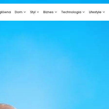
 główna
Dom
Styl
Biznes
Technologia
Lifestyle
Budownictwo/Nieruchomości
Diety/Odchudzanie
Aktualności
Elektronika
Ciekawostki
Dom i Ogród
Moda
Energetyka
IT/Komputery / Gry
Edukacja i N
komputerowe
Rodzina, Dziecko, Ciąża
Uroda
Gastronomia
Ekologia
RTV i AGD
Ślub i Wesele
Rozrywka
Gospodarka i Przemysł
Fotografia i
Technologia
Wideofilmow
Psychologia
Marketing, Reklama,
Media
Kultura i Sztu
Praca
Motoryzacja
Prawo
Zoologia, Ro
Leśnictwo
Technologia
Turystyka i Podróże