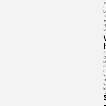
ś
S
b
o
z
g
o
Ś
d
M
n
n
w
t
w
l