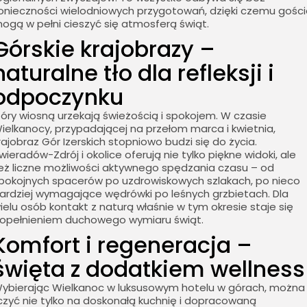
onieczności wielodniowych przygotowań, dzięki czemu gośc
ogą w pełni cieszyć się atmosferą świąt.
Górskie krajobrazy –
naturalne tło dla refleksji i
odpoczynku
óry wiosną urzekają świeżością i spokojem. W czasie
ielkanocy, przypadającej na przełom marca i kwietnia,
rajobraz Gór Izerskich stopniowo budzi się do życia.
wieradów-Zdrój i okolice oferują nie tylko piękne widoki, ale
eż liczne możliwości aktywnego spędzania czasu – od
pokojnych spacerów po uzdrowiskowych szlakach, po nieco
ardziej wymagające wędrówki po leśnych grzbietach. Dla
ielu osób kontakt z naturą właśnie w tym okresie staje się
opełnieniem duchowego wymiaru świąt.
Komfort i regeneracja –
święta z dodatkiem wellness
ybierając Wielkanoc w luksusowym hotelu w górach, można
iczyć nie tylko na doskonałą kuchnię i dopracowaną