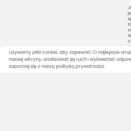
J
j
s
t
z
s
c
o
n
Używamy pliki cookie, aby zapewnić Ci najlepsze wra
naszej witryny, analizować jej ruch i wyświetlać odpo
zapoznaj się z naszą polityką prywatności.
W
k
w
u
t
ś
r
n