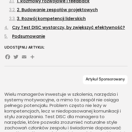
1. Rozmowy rozwojowe i feedback
2. Budowanie zespołów projektowych
3. Rozwój kompetencji liderskich
Czy Test DISC wystarczy, by zwiększyć efektywność?
Podsumowanie
UDOSTĘPNIJ ARTYKUŁ:
Facebook
Twitter
Email
Share
Wielu managerów inwestuje w szkolenia, narzędzia i
systemy motywacyjne, a mimo to zespół nie osiąga
pełnego potencjału. Problem często nie leży w
kompetencjach, lecz w niedopasowanej komunikacji i
stylu zarządzania. Test DISC dla managera to
narzędzie, które pozwala zrozumieć naturalne style
zachowań członków zespołu i świadomie dopasować