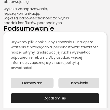
obserwuje się:
wyższe zaangażowanie,
lepszą komunikację,
większą odpowiedzialność za wyniki,
spadek konfliktów personalnych.
Podsumowanie
2026 - Bookini.pl Wszelkie prawa zastrzeżone.
Test DISC dla managera to praktyczne narzędzie
Treści umieszczone na stornie są chronione
zwiększające efektywność zespołu poprzez lepsze
prawem autorskim.
Używamy pliki cookie, aby zapewnić Ci najlepsze
zrozumienie stylów zachowań. Nie zmienia ludzi –
wrażenia z przeglądania, personalizować zawartość
pomaga lepiej nimi zarządzać.
naszej witryny, analizować jej ruch i wyświetlać
Świadomy lider nie oczekuje, że każdy będzie działał tak
odpowiednie reklamy. Aby uzyskać więcej
jak on. Uczy się rozumieć różnice i wykorzystuje je jako
informacji, zapoznaj się z naszą polityką
przewagę biznesową.
prywatności.
Jeśli zależy Ci na realnym wzroście efektywności, a nie
tylko na kolejnej teorii z zarządzania, Test DISC może
stać się jednym z najważniejszych narzędzi w Twojej
Odmawiam
Ustawienia
pracy managerskiej.
Zgadzam się
SZUKAJ