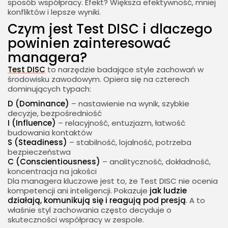
sposób współpracy. Efekt? Większa efektywność, mniej
konfliktów i lepsze wyniki.
Czym jest Test DISC i dlaczego
powinien zainteresować
managera?
Test DISC
to narzędzie badające style zachowań w
środowisku zawodowym. Opiera się na czterech
dominujących typach:
D (Dominance)
– nastawienie na wynik, szybkie
decyzje, bezpośredniość
I (Influence)
– relacyjność, entuzjazm, łatwość
budowania kontaktów
S (Steadiness)
– stabilność, lojalność, potrzeba
bezpieczeństwa
C (Conscientiousness)
– analityczność, dokładność,
koncentracja na jakości
Dla managera kluczowe jest to, że Test DISC nie ocenia
kompetencji ani inteligencji. Pokazuje
jak ludzie
działają, komunikują się i reagują pod presją
. A to
właśnie styl zachowania często decyduje o
skuteczności współpracy w zespole.