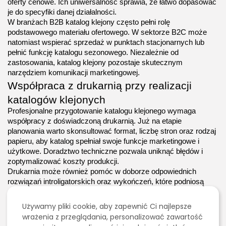
oferty cenowe. Ich uniwersalność sprawia, że łatwo dopasować 
je do specyfiki danej działalności.
W branżach B2B katalog klejony często pełni rolę 
podstawowego materiału ofertowego. W sektorze B2C może 
natomiast wspierać sprzedaż w punktach stacjonarnych lub 
pełnić funkcję katalogu sezonowego. Niezależnie od 
zastosowania, katalog klejony pozostaje skutecznym 
narzędziem komunikacji marketingowej.
Współpraca z drukarnią przy realizacji 
katalogów klejonych
Profesjonalne przygotowanie katalogu klejonego wymaga 
współpracy z doświadczoną drukarnią. Już na etapie 
planowania warto skonsultować format, liczbę stron oraz rodzaj 
papieru, aby katalog spełniał swoje funkcje marketingowe i 
użytkowe. Doradztwo techniczne pozwala uniknąć błędów i 
zoptymalizować koszty produkcji.
Drukarnia może również pomóc w doborze odpowiednich 
rozwiązań introligatorskich oraz wykończeń, które podniosą 
estetykę katalogu. Dzięki temu gotowy materiał będzie nie tylko 
2026 - Bookini.pl Wszelkie prawa zastrzeżone.
atrakcyjny wizualnie, ale także trwały i funkcjonalny.
Używamy pliki cookie, aby zapewnić Ci najlepsze
Treści umieszczone na stornie są chronione
wrażenia z przeglądania, personalizować zawartość
prawem autorskim.