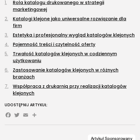
Rola katalogu drukowanego w strategii
marketingowej
Katalogi klejone jako uniwersalne rozwiązanie dla
firm
Estetyka i profesjonalny wygląd katalogów klejonych
Pojemność treści i czytelność oferty
Trwałość katalogów klejonych w codziennym
użytkowaniu
Zastosowanie katalogów klejonych w różnych
branżach
Współpraca z drukarnią przy realizacji katalogów
klejonych
UDOSTĘPNIJ ARTYKUŁ:
Facebook
Twitter
Email
Share