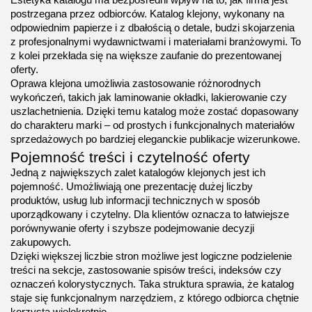
postrzegana przez odbiorców. Katalog klejony, wykonany na 
odpowiednim papierze i z dbałością o detale, budzi skojarzenia 
z profesjonalnymi wydawnictwami i materiałami branżowymi. To 
z kolei przekłada się na większe zaufanie do prezentowanej 
oferty.
Oprawa klejona umożliwia zastosowanie różnorodnych 
wykończeń, takich jak laminowanie okładki, lakierowanie czy 
uszlachetnienia. Dzięki temu katalog może zostać dopasowany 
do charakteru marki – od prostych i funkcjonalnych materiałów 
sprzedażowych po bardziej eleganckie publikacje wizerunkowe.
Pojemność treści i czytelność oferty
Jedną z największych zalet katalogów klejonych jest ich 
pojemność. Umożliwiają one prezentację dużej liczby 
produktów, usług lub informacji technicznych w sposób 
uporządkowany i czytelny. Dla klientów oznacza to łatwiejsze 
porównywanie oferty i szybsze podejmowanie decyzji 
zakupowych.
Dzięki większej liczbie stron możliwe jest logiczne podzielenie 
treści na sekcje, zastosowanie spisów treści, indeksów czy 
oznaczeń kolorystycznych. Taka struktura sprawia, że katalog 
staje się funkcjonalnym narzędziem, z którego odbiorca chętnie 
korzysta wielokrotnie.