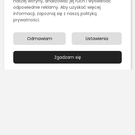
naszej witryny, analizować jej ruch i wyświetlać
SZUKAJ
odpowiednie reklamy. Aby uzyskać więcej
informacji, zapoznaj się z naszą polityką
prywatności.
0
Odmawiam
Ustawienia
NASTĘPNY ARTYKUŁ
POPRZEDNI ARTYKUŁ
Test DISC dla managera
Co daje odgrzybianie
Zgadzam się
– poznaj styl swojego
klimatyzacji?
zespołu...
Zdrowie
Praca
Ostatnie artykuły:
Kulinaria
Grillowanie pośrednie czy bezpośrednie – czym się
różnią?
PUBLIKACJA:
REDAKCJA
4 SIERPNIA, 2026