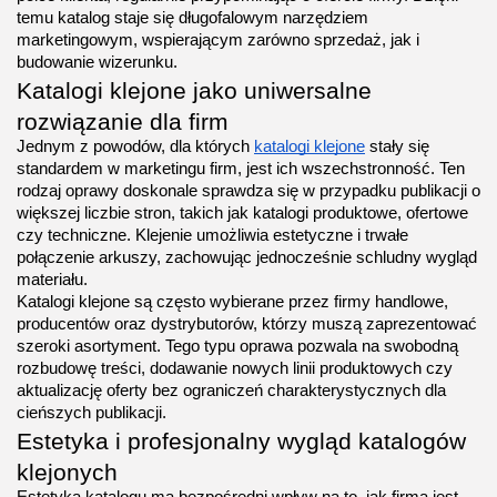
temu katalog staje się długofalowym narzędziem 
marketingowym, wspierającym zarówno sprzedaż, jak i 
budowanie wizerunku.
Katalogi klejone jako uniwersalne 
rozwiązanie dla firm
Jednym z powodów, dla których 
katalogi klejone
 stały się 
standardem w marketingu firm, jest ich wszechstronność. Ten 
rodzaj oprawy doskonale sprawdza się w przypadku publikacji o 
większej liczbie stron, takich jak katalogi produktowe, ofertowe 
czy techniczne. Klejenie umożliwia estetyczne i trwałe 
połączenie arkuszy, zachowując jednocześnie schludny wygląd 
materiału.
Katalogi klejone są często wybierane przez firmy handlowe, 
producentów oraz dystrybutorów, którzy muszą zaprezentować 
szeroki asortyment. Tego typu oprawa pozwala na swobodną 
rozbudowę treści, dodawanie nowych linii produktowych czy 
aktualizację oferty bez ograniczeń charakterystycznych dla 
cieńszych publikacji.
Estetyka i profesjonalny wygląd katalogów 
klejonych
Estetyka katalogu ma bezpośredni wpływ na to, jak firma jest 