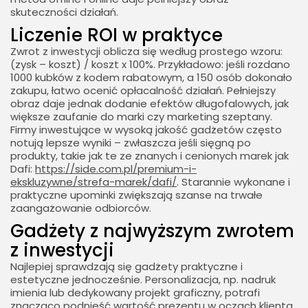
skuteczności działań.
Liczenie ROI w praktyce
Zwrot z inwestycji oblicza się według prostego wzoru:
(zysk – koszt) / koszt x 100%. Przykładowo: jeśli rozdano
1000 kubków z kodem rabatowym, a 150 osób dokonało
zakupu, łatwo ocenić opłacalność działań. Pełniejszy
obraz daje jednak dodanie efektów długofalowych, jak
większe zaufanie do marki czy marketing szeptany.
Firmy inwestujące w wysoką jakość gadżetów często
notują lepsze wyniki – zwłaszcza jeśli sięgną po
produkty, takie jak te ze znanych i cenionych marek jak
Dafi:
https://side.com.pl/premium-i-
ekskluzywne/strefa-marek/dafi/
. Starannie wykonane i
praktyczne upominki zwiększają szanse na trwałe
zaangażowanie odbiorców.
Gadżety z najwyższym zwrotem
z inwestycji
Najlepiej sprawdzają się gadżety praktyczne i
estetyczne jednocześnie. Personalizacja, np. nadruk
imienia lub dedykowany projekt graficzny, potrafi
znacząco podnieść wartość prezentu w oczach klienta.