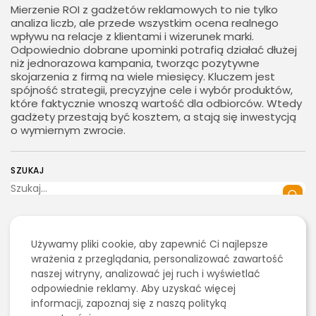
Mierzenie ROI z gadżetów reklamowych to nie tylko
analiza liczb, ale przede wszystkim ocena realnego
wpływu na relacje z klientami i wizerunek marki.
Odpowiednio dobrane upominki potrafią działać dłużej
niż jednorazowa kampania, tworząc pozytywne
skojarzenia z firmą na wiele miesięcy. Kluczem jest
spójność strategii, precyzyjne cele i wybór produktów,
które faktycznie wnoszą wartość dla odbiorców. Wtedy
gadżety przestają być kosztem, a stają się inwestycją
o wymiernym zwrocie.
SZUKAJ
0
Używamy pliki cookie, aby zapewnić Ci najlepsze
2026 - Bookini.pl Wszelkie prawa zastrzeżone.
wrażenia z przeglądania, personalizować zawartość
Treści umieszczone na stornie są chronione
POPRZEDNI ARTYKUŁ
NASTĘPNY ARTYKUŁ
naszej witryny, analizować jej ruch i wyświetlać
prawem autorskim.
Zakup dzieł sztuki a
Czy międzynarodowe
odpowiednie reklamy. Aby uzyskać więcej
wartość inwestycyjna,
przewozy osób busami
informacji, zapoznaj się z naszą polityką
czyli jak połączyć...
do Niemiec z adresu...