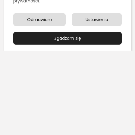
prywatności.
Kultura i Sztuka
Transport i Logistyka
Odmawiam
Ustawienia
Ostatnie artykuły:
Zgadzam się
Kulinaria
Grillowanie pośrednie czy bezpośrednie – czym się
różnią?
PUBLIKACJA:
REDAKCJA
4 SIERPNIA, 2026
Edukacja i Nauka
Chemia organiczna dla maturzystów: najlepsze
książki i zasoby online do...
PUBLIKACJA:
REDAKCJA
3 SIERPNIA, 2026
Marketing, Reklama, Media
Jak skutecznie promować sklep fryzjerski w
Internecie?
PUBLIKACJA:
REDAKCJA
1 SIERPNIA, 2026
Uroda
Gdzie bezpiecznie kupować próbki oryginalnych