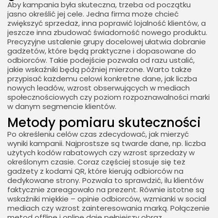
Aby kampania była skuteczna, trzeba od początku
jasno określić jej cele. Jedna firma może chcieć
zwiększyć sprzedaż, inna poprawić lojalność klientów, a
jeszcze inna zbudować świadomość nowego produktu.
Precyzyjne ustalenie grupy docelowej ułatwia dobranie
gadżetów, które będą praktyczne i dopasowane do
odbiorców. Takie podejście pozwala od razu ustalić,
jakie wskaźniki będą później mierzone. Warto także
przypisać każdemu celowi konkretne dane, jak liczba
nowych leadów, wzrost obserwujących w mediach
społecznościowych czy poziom rozpoznawalności marki
w danym segmencie klientów.
Metody pomiaru skuteczności
Po określeniu celów czas zdecydować, jak mierzyć
wyniki kampanii. Najprostsze są twarde dane, np. liczba
użytych kodów rabatowych czy wzrost sprzedaży w
określonym czasie. Coraz częściej stosuje się też
gadżety z kodami QR, które kierują odbiorców na
dedykowane strony. Pozwala to sprawdzić, ilu klientów
faktycznie zareagowało na prezent. Równie istotne są
wskaźniki miękkie – opinie odbiorców, wzmianki w social
mediach czy wzrost zainteresowania marką. Połączenie
metod offline i online daje pełniejszy obraz