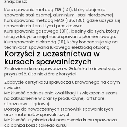
znajdziesz:
Kurs spawania metodą TIG (141), który obejmuje
spawanie stali czarnej, aluminium i stali nierdzewnej.
Kurs spawania metodą MAG (135, 136), gdzie uczysz się
spawania drutem litym i proszkowym.
Kurs spawania gazowego (311), idealny dla tych, którzy
chcą zdobyć umiejętności spawania płomieniowego.
Kurs spawania elektrodą (111), który koncentruje się na
technikach spawania łukowego elektrodą otuloną.
Korzyści z uczestnictwa w
kursach spawalniczych
Znalezienie kursu spawacza w Gdańsku to inwestycja w
przyszłość. Oto niektóre z korzyści:
Zdobycie certyfikatu spawacza uznawanego na całym
świecie.
Możliwość podniesienia kwalifikacji i zwiększenia szans
na zatrudnienie w branży produkcyjnej, offshore,
stoczniowej i lądowej.
Dostęp do nowoczesnych stanowisk spawalniczych
oraz materiałów spawalniczych.
Możliwość uzyskania dofinansowania kursu spawacza,
co obniża koszt takiego kursu.