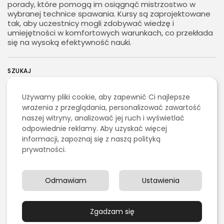
porady, które pomogą im osiągnąć mistrzostwo w
wybranej technice spawania. Kursy są zaprojektowane
tak, aby uczestnicy mogli zdobywać wiedzę i
umiejętności w komfortowych warunkach, co przekłada
się na wysoką efektywność nauki.
SZUKAJ
Używamy pliki cookie, aby zapewnić Ci najlepsze
2026 - Bookini.pl Wszelkie prawa zastrzeżone.
Treści umieszczone na stornie są chronione
wrażenia z przeglądania, personalizować zawartość
0
prawem autorskim.
naszej witryny, analizować jej ruch i wyświetlać
odpowiednie reklamy. Aby uzyskać więcej
informacji, zapoznaj się z naszą polityką
NASTĘPNY ARTYKUŁ
prywatności.
POPRZEDNI ARTYKUŁ
Kody błędów drukarki
Epson - Przewodnik
Korzyści z korzystania z
Rozwiązania Problemów
self storage w
Warszawie
Odmawiam
Ustawienia
Elektronika
Transport i Logistyka
IT/Komputery / Gry
komputerowe
Zgadzam się