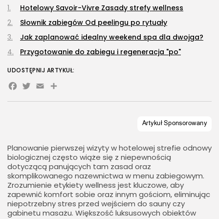
Hotelowy Savoir-Vivre Zasady strefy wellness
Słownik zabiegów Od peelingu po rytuały
Jak zaplanować idealny weekend spa dla dwojga?
Przygotowanie do zabiegu i regeneracja "po"
UDOSTĘPNIJ ARTYKUŁ:
Facebook
Twitter
Email
Share
Planowanie pierwszej wizyty w hotelowej strefie odnowy
biologicznej często wiąże się z niepewnością
dotyczącą panujących tam zasad oraz
skomplikowanego nazewnictwa w menu zabiegowym.
Zrozumienie etykiety wellness jest kluczowe, aby
zapewnić komfort sobie oraz innym gościom, eliminując
niepotrzebny stres przed wejściem do sauny czy
gabinetu masażu. Większość luksusowych obiektów