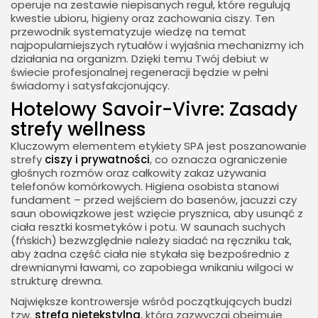
operuje na zestawie niepisanych reguł, które regulują
kwestie ubioru, higieny oraz zachowania ciszy. Ten
przewodnik systematyzuje wiedzę na temat
najpopularniejszych rytuałów i wyjaśnia mechanizmy ich
działania na organizm. Dzięki temu Twój debiut w
świecie profesjonalnej regeneracji będzie w pełni
świadomy i satysfakcjonujący.
Hotelowy Savoir-Vivre: Zasady
strefy wellness
Kluczowym elementem etykiety SPA jest poszanowanie
strefy
ciszy i prywatności
, co oznacza ograniczenie
głośnych rozmów oraz całkowity zakaz używania
telefonów komórkowych. Higiena osobista stanowi
fundament – przed wejściem do basenów, jacuzzi czy
saun obowiązkowe jest wzięcie prysznica, aby usunąć z
ciała resztki kosmetyków i potu. W saunach suchych
(fńskich) bezwzględnie należy siadać na ręczniku tak,
aby żadna część ciała nie stykała się bezpośrednio z
drewnianymi ławami, co zapobiega wnikaniu wilgoci w
strukturę drewna.
Największe kontrowersje wśród początkujących budzi
tzw.
strefa nietekstylna
, która zazwyczaj obejmuje