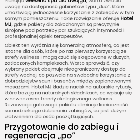
Planując
weekend spa dla dwojga
, warto zwrócić
uwagę na dostępność gabinetów typu „duo”, które
umożliwiają jednoczesne korzystanie z zabiegów w tym
samym pomieszczeniu. Takie rozwiązanie oferuje
Hotel
MJ
, gdzie pakiety dla zakochanych są precyzyjnie
skrojone pod potrzeby par szukających intymności i
profesjonalnej opieki terapeutów.
Obiekt ten wyróżnia się kameralną atmosferą, co jest
istotne dla osób, które po raz pierwszy korzystają ze
strefy wellness i mogą czuć się skrępowane w dużych,
zatłoczonych kompleksach. Warto sprawdzić, czy
wybrany pakiet obejmuje nieograniczony dostęp do
strefy wodnej, co pozwala na swobodne korzystanie z
dobrodziejstw saun i basenów między zaplanowanymi
masażami. Hotel MJ kładzie nacisk na autorskie rytuały,
które bazują na naturalnych składnikach, co wpisuje się
w nowoczesne trendy ekologicznego wellness.
Rezerwacja gotowego pakietu eliminuje konieczność
samodzielnego dobierania zabiegów, co jest dużym
ułatwieniem dla osób początkujących.
Przygotowanie do zabiegu i
regeneracja „po”