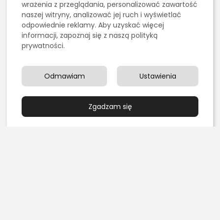
wrażenia z przeglądania, personalizować zawartość
prawem autorskim.
SZUKAJ
naszej witryny, analizować jej ruch i wyświetlać
odpowiednie reklamy. Aby uzyskać więcej
informacji, zapoznaj się z naszą polityką
prywatności.
0
Odmawiam
Ustawienia
POPRZEDNI ARTYKUŁ
NASTĘPNY ARTYKUŁ
Stokado liderem
Ból pleców - jak
nowoczesnego self
Zgadzam się
odróżnić różne rodzaje
storage w Polsce –
bólu i...
poznaj...
Zdrowie
Transport i Logistyka
Ostatnie artykuły:
Kulinaria
Grillowanie pośrednie czy bezpośrednie – czym się
różnią?