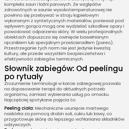
kompleks saun i łaźni parowych. Ze względów
zdrowotnych w saunie wysokotemperaturowej nie
powinno się przebywać w stroju kąpielowym
wykonanym z syntetycznych materiałów, ponieważ pod
wpływem gorąca mogą one wydzielać szkodliwe opary i
powodować odparzenia skóry. W wielu profesjonalnych
obiektach dopuszcza się owinięcie bawełnianym
ręcznikiem lub specjalnym prześcieradłem (pareo).
Przestrzeganie tych norm nie jest jedynie kwestią
kultury, ale przede wszystkim bezpieczeństwa i
efektywności zabiegów termicznych.
Słownik zabiegów: Od peelingu
po rytuały
Zrozumienie terminologii w karcie zabiegowej pozwala
na dopasowanie terapii do aktualnych potrzeb
organizmu, zamiast wybierania usług po omacku.
Najczęściej spotykane pojęcia to:
Peeling ciała:
Mechaniczne usunięcie martwego
naskórka za pomocą drobin soli, cukru lub kawy, co
przygotowuje skórę do lepszego wchłaniania składników
odżywczych.