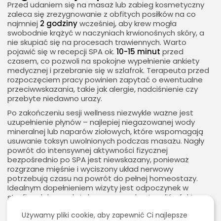
Przed udaniem się na masaż lub zabieg kosmetyczny
zaleca się zrezygnowanie z obfitych posiłków na co
najmniej
2 godziny
wcześniej, aby krew mogła
swobodnie krążyć w naczyniach krwionośnych skóry, a
nie skupiać się na procesach trawiennych. Warto
pojawić się w recepcji SPA ok.
10-15 minut
przed
czasem, co pozwoli na spokojne wypełnienie ankiety
medycznej i przebranie się w szlafrok. Terapeuta przed
rozpoczęciem pracy powinien zapytać o ewentualne
przeciwwskazania, takie jak alergie, nadciśnienie czy
przebyte niedawno urazy.
Po zakończeniu sesji wellness niezwykle ważne jest
uzupełnienie płynów – najlepiej niegazowanej wody
mineralnej lub naparów ziołowych, które wspomagają
usuwanie toksyn uwolnionych podczas masażu. Nagły
powrót do intensywnej aktywności fizycznej
bezpośrednio po SPA jest niewskazany, ponieważ
rozgrzane mięśnie i wyciszony układ nerwowy
potrzebują czasu na powrót do pełnej homeostazy.
Idealnym dopełnieniem wizyty jest odpoczynek w
strefie relaksu na leżaku, co pozwala utrwalić efekty
terapeutyczne i przedłużyć stan błogostanu.
2026 - Bookini.pl Wszelkie prawa zastrzeżone.
Używamy pliki cookie, aby zapewnić Ci najlepsze
Treści umieszczone na stornie są chronione