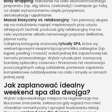
Body wrapping:
Nałożenie na ciało skoncentrowanego
preparatu (np. alg, błota, czekolady) i owinięcie go folią,
co dzięki wytworzonemu ciepłu przyspiesza
detoksykację i ujędrnianie.
Masaż klasyczny vs. relaksacyjny:
Ten pierwszy skupia
się na rozluźnianiu napięć mięśniowych przy użyciu
silniejszych technik, podczas gdy relaksacyjny ma na
celu wyciszenie układu nerwowego poprzez delikatne,
płynne ruchy.
Odrębną kategorię stanowią
rytuały SPA
, które są
wieloetapowymi sesjami łączącymi kilka zabiegów (np.
kąpiel, peeling i masaż) wokół jednej linii zapachowej lub
tematu przewodniego. Wybór rytuału jest zazwyczaj
bardziej opłacalny czasowo i finansowo niż rezerwacja
poszczególnych usług oddzielnie, ponieważ zapewnia
kompleksowe oddziaływanie na ciało i zmysły w ramach
jednej sesji.
Jak zaplanować idealny
weekend spa dla dwojga?
Wybór odpowiedniego miejsca na regenerację ma
kluczowe znaczenie, zwłaszcza gdy wyjazd ma mieć
charakter romantyczny i sprzyjać budowaniu relacji.