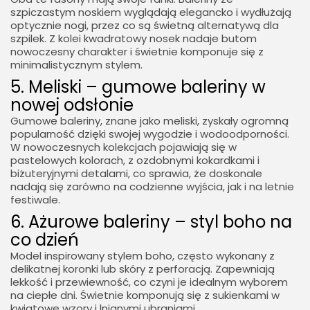
szpiczastym noskiem wyglądają elegancko i wydłużają
optycznie nogi, przez co są świetną alternatywą dla
szpilek. Z kolei kwadratowy nosek nadaje butom
nowoczesny charakter i świetnie komponuje się z
minimalistycznym stylem.
5. Meliski – gumowe baleriny w
nowej odsłonie
Gumowe baleriny, znane jako meliski, zyskały ogromną
popularność dzięki swojej wygodzie i wodoodporności.
W nowoczesnych kolekcjach pojawiają się w
pastelowych kolorach, z ozdobnymi kokardkami i
biżuteryjnymi detalami, co sprawia, że doskonale
nadają się zarówno na codzienne wyjścia, jak i na letnie
festiwale.
6. Ażurowe baleriny – styl boho na
co dzień
Model inspirowany stylem boho, często wykonany z
delikatnej koronki lub skóry z perforacją. Zapewniają
lekkość i przewiewność, co czyni je idealnym wyborem
na ciepłe dni. Świetnie komponują się z sukienkami w
kwiatowe wzory i lnianymi ubraniami.