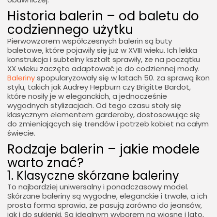
Historia balerin – od baletu do
codziennego użytku
Pierwowzorem współczesnych balerin są buty
baletowe, które pojawiły się już w XVIII wieku. Ich lekka
konstrukcja i subtelny kształt sprawiły, że na początku
XX wieku zaczęto adaptować je do codziennej mody.
Baleriny
spopularyzowały się w latach 50. za sprawą ikon
stylu, takich jak Audrey Hepburn czy Brigitte Bardot,
które nosiły je w eleganckich, a jednocześnie
wygodnych stylizacjach. Od tego czasu stały się
klasycznym elementem garderoby, dostosowując się
do zmieniających się trendów i potrzeb kobiet na całym
świecie.
Rodzaje balerin – jakie modele
warto znać?
1. Klasyczne skórzane baleriny
To najbardziej uniwersalny i ponadczasowy model.
Skórzane baleriny są wygodne, eleganckie i trwałe, a ich
prosta forma sprawia, że pasują zarówno do jeansów,
jak i do sukienki. Są idealnym wyborem na wiosnę i lato,