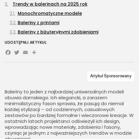
Trendy w balerinach na 2025 rok
Monochromatyczne modele
Baleriny z printami
Baleriny z biżuteryjnymi zdobieniami
Plecione i siateczkowe baleriny
UDOSTĘPNIJ ARTYKUŁ:
Facebook
Twitter
Email
Share
Glove flats – baleriny jak druga skóra
Jak stylizować baleriny?
Baleriny to jeden z najbardziej uniwersalnych modeli
obuwia damskiego. Ich elegancki, a zarazem
minimalistyczny fason sprawia, że pasują do niemal
każdej stylizacji – od codziennych, casualowych
zestawów po bardziej formalne i wieczorowe kreacje. W
ostatnich latach projektanci odświeżyli ich design,
wprowadzając nowe materiały, zdobienia i fasony,
czyniąc je jednym z najważniejszych trendów w modzie
obuwniczej.