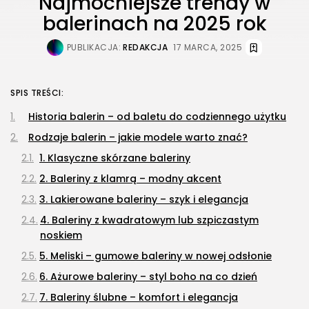
Najmocniejsze trendy w
balerinach na 2025 rok
PUBLIKACJA:
REDAKCJA
17 MARCA, 2025
SPIS TREŚCI:
Historia balerin – od baletu do codziennego użytku
Rodzaje balerin – jakie modele warto znać?
1. Klasyczne skórzane baleriny
2. Baleriny z klamrą – modny akcent
3. Lakierowane baleriny – szyk i elegancja
4. Baleriny z kwadratowym lub szpiczastym
noskiem
5. Meliski – gumowe baleriny w nowej odsłonie
6. Ażurowe baleriny – styl boho na co dzień
7. Baleriny ślubne – komfort i elegancja