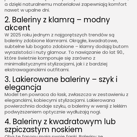
a dzięki naturalnemu materiałowi zapewniają komfort
nawet w upalne dni.
2. Baleriny z klamrą – modny
akcent
W 2025 roku jednym z najgorętszych trendów są
baleriny zdobione klamrami. Okrągłe, kwadratowe,
subtelne lub bogato zdobione – klamry dodają butom
wyrazistości i nuty glamour. To nawiązanie do lat 90.,
które świetnie komponuje się zarówno z
minimalistycznymi stylizacjami, jak i z bardziej
ekstrawaganckimi outfitami.
3. Lakierowane baleriny – szyk i
elegancja
Model ten powraca do łask, zwłaszcza w zestawieniu z
eleganckimi, kobiecymi stylizacjami. Lakierowana
powierzchnia dodaje szyku, a baleriny w wersji z lekkim
podwyższeniem optycznie wydłużają nogi.
4. Baleriny z kwadratowym lub
szpiczastym noskiem
Oba te fasony mają swoje fanki. Baleriny ze