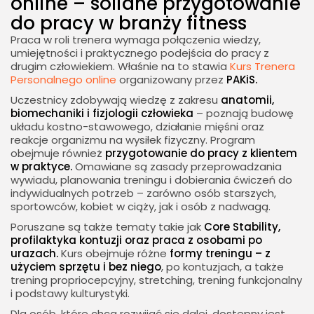
online – solidne przygotowanie
do pracy w branży fitness
Praca w roli trenera wymaga połączenia wiedzy,
umiejętności i praktycznego podejścia do pracy z
drugim człowiekiem. Właśnie na to stawia
Kurs Trenera
Personalnego online
organizowany przez
PAKiS.
Uczestnicy zdobywają wiedzę z zakresu
anatomii,
biomechaniki i fizjologii człowieka
– poznają budowę
układu kostno-stawowego, działanie mięśni oraz
reakcje organizmu na wysiłek fizyczny. Program
obejmuje również
przygotowanie do pracy z klientem
w praktyce.
Omawiane są zasady przeprowadzania
wywiadu, planowania treningu i dobierania ćwiczeń do
indywidualnych potrzeb – zarówno osób starszych,
sportowców, kobiet w ciąży, jak i osób z nadwagą.
Poruszane są także tematy takie jak
Core Stability,
profilaktyka kontuzji oraz praca z osobami po
urazach.
Kurs obejmuje różne
formy treningu – z
użyciem sprzętu i bez niego
, po kontuzjach, a także
trening propriocepcyjny, stretching, trening funkcjonalny
i podstawy kulturystyki.
Dla osób, które chcą rozwijać się dalej, dostępny jest