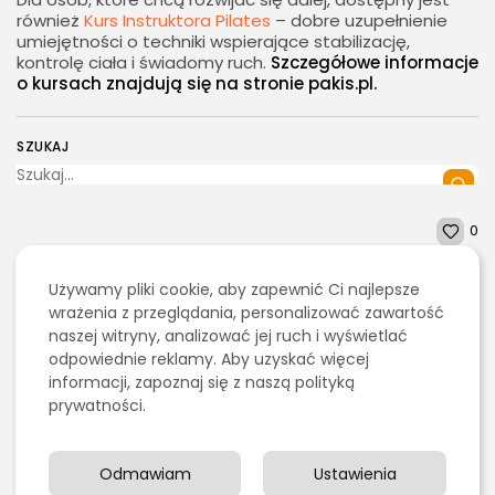
również
Kurs Instruktora Pilates
– dobre uzupełnienie
umiejętności o techniki wspierające stabilizację,
kontrolę ciała i świadomy ruch.
Szczegółowe informacje
o kursach znajdują się na stronie pakis.pl.
SZUKAJ
0
Używamy pliki cookie, aby zapewnić Ci najlepsze
NASTĘPNY ARTYKUŁ
2026 - Bookini.pl Wszelkie prawa zastrzeżone.
wrażenia z przeglądania, personalizować zawartość
POPRZEDNI ARTYKUŁ
Konwersacje z native
Treści umieszczone na stornie są chronione
naszej witryny, analizować jej ruch i wyświetlać
Czym są mikroinwertery
speakerem online – jak
prawem autorskim.
fotowoltaiczne?
odpowiednie reklamy. Aby uzyskać więcej
wybrać najlepszego...
informacji, zapoznaj się z naszą polityką
Energetyka
Edukacja i Nauka
prywatności.
Ostatnie artykuły:
Odmawiam
Ustawienia