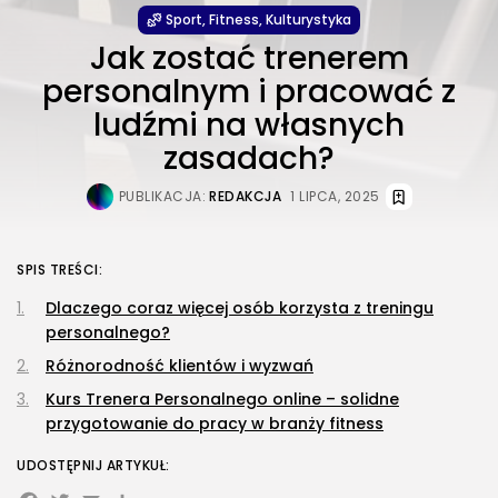
Sport, Fitness, Kulturystyka
Jak zostać trenerem
personalnym i pracować z
ludźmi na własnych
zasadach?
PUBLIKACJA:
REDAKCJA
1 LIPCA, 2025
SPIS TREŚCI:
Dlaczego coraz więcej osób korzysta z treningu
personalnego?
Różnorodność klientów i wyzwań
Kurs Trenera Personalnego online – solidne
przygotowanie do pracy w branży fitness
UDOSTĘPNIJ ARTYKUŁ: