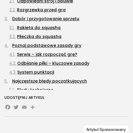
Odpowiedni strój i obuwie
Rozgrzewka przed grą
Dobór i przygotowanie sprzętu
Rakieta do squasha
Piłeczka do squasha
Poznaj podstawowe zasady gry
Serwis – jak rozpocząć grę?
Odbijanie piłki – kluczowe zasady
System punktacji
Najczęstsze błędy początkujących
Błędy techniczne
UDOSTĘPNIJ ARTYKUŁ:
Błędy w strategii gry
Facebook
Twitter
Email
Share
Specjalne sytuacje – let, no let i stroke
Podsumowanie