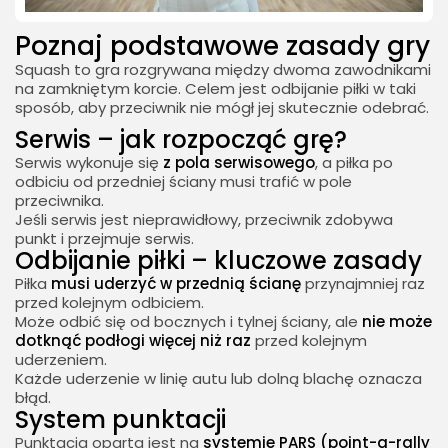
Poznaj podstawowe zasady gry
Squash to gra rozgrywana między dwoma zawodnikami
na zamkniętym korcie. Celem jest odbijanie piłki w taki
sposób, aby przeciwnik nie mógł jej skutecznie odebrać.
Serwis – jak rozpocząć grę?
Serwis wykonuje się
z pola serwisowego
, a piłka po
odbiciu od przedniej ściany musi trafić w pole
przeciwnika.
Jeśli serwis jest nieprawidłowy, przeciwnik zdobywa
punkt i przejmuje serwis.
Odbijanie piłki – kluczowe zasady
Piłka
musi uderzyć w przednią ścianę
przynajmniej raz
przed kolejnym odbiciem.
Może odbić się od bocznych i tylnej ściany, ale
nie może
dotknąć podłogi więcej niż raz
przed kolejnym
uderzeniem.
Każde uderzenie w linię autu lub dolną blachę oznacza
błąd.
System punktacji
Punktacja oparta jest na
systemie PARS (point-a-rally