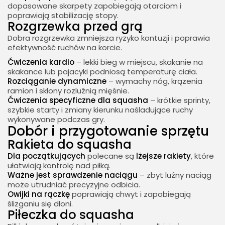
dopasowane skarpety zapobiegają otarciom i
poprawiają stabilizację stopy.
Rozgrzewka przed grą
Dobra rozgrzewka zmniejsza ryzyko kontuzji i poprawia
efektywność ruchów na korcie.
Ćwiczenia kardio
– lekki bieg w miejscu, skakanie na
skakance lub pajacyki podniosą temperaturę ciała.
Rozciąganie dynamiczne
– wymachy nóg, krążenia
ramion i skłony rozluźnią mięśnie.
Ćwiczenia specyficzne dla squasha
– krótkie sprinty,
szybkie starty i zmiany kierunku naśladujące ruchy
wykonywane podczas gry.
Dobór i przygotowanie sprzętu
Rakieta do squasha
Dla początkujących
polecane są
lżejsze rakiety
, które
ułatwiają kontrolę nad piłką.
Ważne jest sprawdzenie naciągu
– zbyt luźny naciąg
może utrudniać precyzyjne odbicia.
Owijki na rączkę
poprawiają chwyt i zapobiegają
ślizganiu się dłoni.
Piłeczka do squasha