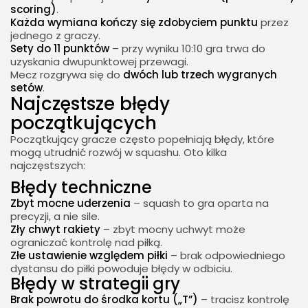
scoring)
.
Każda wymiana kończy się zdobyciem punktu
przez
jednego z graczy.
Sety do 11 punktów
– przy wyniku 10:10 gra trwa do
uzyskania dwupunktowej przewagi.
Mecz rozgrywa się do
dwóch lub trzech wygranych
setów
.
Najczęstsze błędy
początkujących
Początkujący gracze często popełniają błędy, które
mogą utrudnić rozwój w squashu. Oto kilka
najczęstszych:
Błędy techniczne
Zbyt mocne uderzenia
– squash to gra oparta na
precyzji, a nie sile.
Zły chwyt rakiety
– zbyt mocny uchwyt może
ograniczać kontrolę nad piłką.
Złe ustawienie względem piłki
– brak odpowiedniego
dystansu do piłki powoduje błędy w odbiciu.
Błędy w strategii gry
Brak powrotu do środka kortu („T”)
– tracisz kontrolę