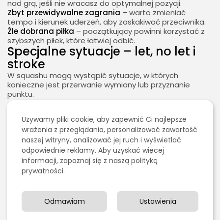
nad grą, jeśli nie wracasz do optymalnej pozycji.
Zbyt przewidywalne zagrania
– warto zmieniać
tempo i kierunek uderzeń, aby zaskakiwać przeciwnika.
Źle dobrana piłka
– początkujący powinni korzystać z
szybszych piłek, które łatwiej odbić.
Specjalne sytuacje – let, no let i
stroke
W squashu mogą wystąpić sytuacje, w których
konieczne jest przerwanie wymiany lub przyznanie
2026 - Bookini.pl Wszelkie prawa zastrzeżone.
punktu.
Treści umieszczone na stornie są chronione
prawem autorskim.
Let
– wymiana jest powtarzana, jeśli gracz został
zablokowany przez przeciwnika lub doszło do
Używamy pliki cookie, aby zapewnić Ci najlepsze
przypadkowego przeszkodzenia.
wrażenia z przeglądania, personalizować zawartość
No let
– jeśli sędzia uzna, że przeszkoda nie miała
naszej witryny, analizować jej ruch i wyświetlać
wpływu na możliwość uderzenia piłki, gra toczy się dalej
odpowiednie reklamy. Aby uzyskać więcej
bez powtórzenia wymiany.
informacji, zapoznaj się z naszą polityką
Stroke
– punkt zostaje przyznany graczowi, który został
prywatności.
zablokowany przez przeciwnika w sposób
uniemożliwiający oddanie uderzenia.
Podsumowanie
Odmawiam
Ustawienia
Squash to sport, który dostarcza intensywnej rozrywki,
poprawia kondycję i rozwija umiejętności strategiczne.