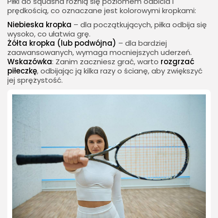
Piłki do squasha różnią się poziomem odbicia i
prędkością, co oznaczane jest kolorowymi kropkami:
Niebieska kropka
– dla początkujących, piłka odbija się
wysoko, co ułatwia grę.
Żółta kropka (lub podwójna)
– dla bardziej
zaawansowanych, wymaga mocniejszych uderzeń.
Wskazówka
: Zanim zaczniesz grać, warto
rozgrzać
piłeczkę
, odbijając ją kilka razy o ścianę, aby zwiększyć
jej sprężystość.