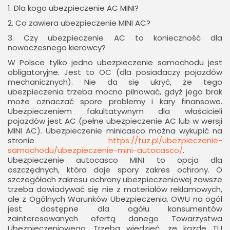
1. Dla kogo ubezpieczenie AC MINI?
2. Co zawiera ubezpieczenie MINI AC?
3. Czy ubezpieczenie AC to konieczność dla
nowoczesnego kierowcy?
W Polsce tylko jedno ubezpieczenie samochodu jest
obligatoryjne. Jest to OC (dla posiadaczy pojazdów
mechanicznych). Nie da się ukryć, że tego
ubezpieczenia trzeba mocno pilnować, gdyż jego brak
może oznaczać spore problemy i kary finansowe.
Ubezpieczeniem fakultatywnym dla właścicieli
pojazdów jest AC (pełne ubezpieczenie AC lub w wersji
MINI AC). Ubezpieczenie minicasco można wykupić na
stronie
https://tuz.pl/ubezpieczenie-
samochodu/ubezpieczenie-mini-autocasco/
.
Ubezpieczenie autocasco MINI to opcja dla
oszczędnych, która daje spory zakres ochrony. O
szczegółach zakresu ochrony ubezpieczeniowej zawsze
trzeba dowiadywać się nie z materiałów reklamowych,
ale z Ogólnych Warunków Ubezpieczenia. OWU na ogół
jest dostępne dla ogółu konsumentów
zainteresowanych ofertą danego Towarzystwa
Ubezpieczeniowego. Trzeba wiedzieć, że każde TU