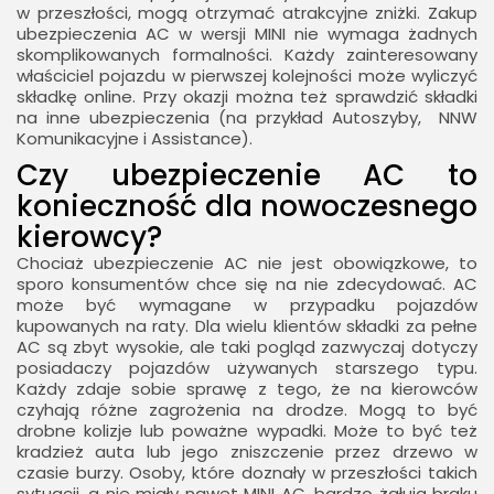
w przeszłości, mogą otrzymać atrakcyjne zniżki. Zakup
ubezpieczenia AC w wersji MINI nie wymaga żadnych
skomplikowanych formalności. Każdy zainteresowany
właściciel pojazdu w pierwszej kolejności może wyliczyć
składkę online. Przy okazji można też sprawdzić składki
na inne ubezpieczenia (na przykład Autoszyby, NNW
Komunikacyjne i Assistance).
Czy ubezpieczenie AC to
konieczność dla nowoczesnego
kierowcy?
Chociaż ubezpieczenie AC nie jest obowiązkowe, to
sporo konsumentów chce się na nie zdecydować. AC
może być wymagane w przypadku pojazdów
kupowanych na raty. Dla wielu klientów składki za pełne
AC są zbyt wysokie, ale taki pogląd zazwyczaj dotyczy
posiadaczy pojazdów używanych starszego typu.
Każdy zdaje sobie sprawę z tego, że na kierowców
czyhają różne zagrożenia na drodze. Mogą to być
drobne kolizje lub poważne wypadki. Może to być też
kradzież auta lub jego zniszczenie przez drzewo w
czasie burzy. Osoby, które doznały w przeszłości takich
sytuacji, a nie miały nawet MINI AC, bardzo żałują braku