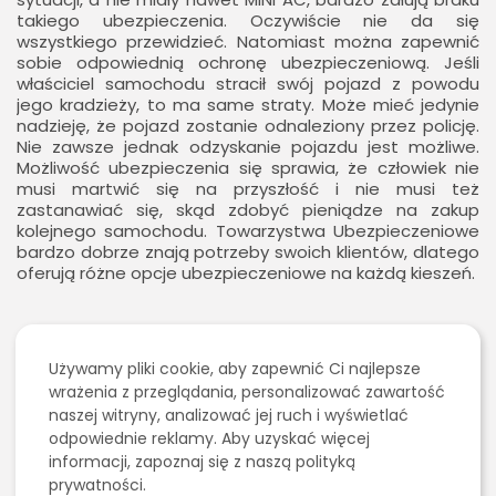
takiego ubezpieczenia. Oczywiście nie da się
wszystkiego przewidzieć. Natomiast można zapewnić
sobie odpowiednią ochronę ubezpieczeniową. Jeśli
właściciel samochodu stracił swój pojazd z powodu
jego kradzieży, to ma same straty. Może mieć jedynie
nadzieję, że pojazd zostanie odnaleziony przez policję.
Nie zawsze jednak odzyskanie pojazdu jest możliwe.
Możliwość ubezpieczenia się sprawia, że człowiek nie
musi martwić się na przyszłość i nie musi też
zastanawiać się, skąd zdobyć pieniądze na zakup
kolejnego samochodu. Towarzystwa Ubezpieczeniowe
bardzo dobrze znają potrzeby swoich klientów, dlatego
oferują różne opcje ubezpieczeniowe na każdą kieszeń.
2026 - Bookini.pl Wszelkie prawa zastrzeżone.
Używamy pliki cookie, aby zapewnić Ci najlepsze
SZUKAJ
Treści umieszczone na stornie są chronione
wrażenia z przeglądania, personalizować zawartość
prawem autorskim.
naszej witryny, analizować jej ruch i wyświetlać
odpowiednie reklamy. Aby uzyskać więcej
0
informacji, zapoznaj się z naszą polityką
prywatności.