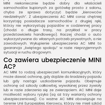
MINI niekoniecznie będzie dobry dla właścicieli
samochodów kupionych za gotówkę prosto z salonu,
chyba że sprawa dotyczyć będzie „kierowców
niedzielnych”. Z ubezpieczenia AC MINI coraz chętniej
korzystają posiadacze samochodów z drugiej ręki,
którzy nie wykorzystują pojazdów w codziennej pracy
(chodzi o długie trasy, na przykład w pracy
przedstawiciela handlowego). Raczej chodzi o auto
wykorzystywane do własnych potrzeb prywatnych, a nie
zawodowych. Wykupienie ubezpieczenia AC MINI to
gwarancja „świętego spokoju” w razie nieprzyjemnych
sytuacji w ruchu drogowym.
Co zawiera ubezpieczenie MINI
AC?
AC MINI to rodzaj ubezpieczeń komunikacyjnych, który
może dawać ochronę, gdy dojdzie do kradzieży pojazdu
lub gdy nastąpi uszkodzenie pojazdu. Obejmuje
ochronę od szkody całkowitej, wywołanej przez żywioły
lub w razie zderzenia się ze zwierzęciem. AC MINI daje
możliwość wyboru ryzyka (są aż trzy warianty ochrony
ubezpieczeniowej). Co ważne AC MINI obowiązuje na
terenie Unii Europejskiej. Kierowcy, którzy nie mieli szkód