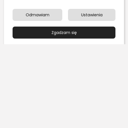
NASTĘPNY ARTYKUŁ
POPRZEDNI ARTYKUŁ
Jak rozpocząć pracę w
Odmawiam
Ustawienia
Jak często można
charakterze lektora w
farbować włosy?
banku głosów?
Przewodnik dla
zdrowych i...
Zgadzam się
Edukacja i Nauka
Uroda
Finanse/Biznes
Ostatnie artykuły:
Kulinaria
Grillowanie pośrednie czy bezpośrednie – czym się
różnią?
PUBLIKACJA:
REDAKCJA
4 SIERPNIA, 2026
Edukacja i Nauka
Chemia organiczna dla maturzystów: najlepsze
książki i zasoby online do...
PUBLIKACJA:
REDAKCJA
3 SIERPNIA, 2026
Marketing, Reklama, Media