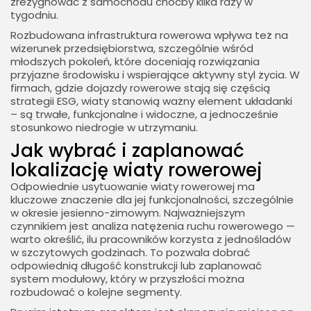
zrezygnować z samochodu choćby kilka razy w
tygodniu.
Rozbudowana infrastruktura rowerowa wpływa też na
wizerunek przedsiębiorstwa, szczególnie wśród
młodszych pokoleń, które doceniają rozwiązania
przyjazne środowisku i wspierające aktywny styl życia. W
firmach, gdzie dojazdy rowerowe stają się częścią
strategii ESG, wiaty stanowią ważny element układanki
– są trwałe, funkcjonalne i widoczne, a jednocześnie
stosunkowo niedrogie w utrzymaniu.
Jak wybrać i zaplanować
lokalizację wiaty rowerowej
Odpowiednie usytuowanie wiaty rowerowej ma
kluczowe znaczenie dla jej funkcjonalności, szczególnie
w okresie jesienno-zimowym. Najważniejszym
czynnikiem jest analiza natężenia ruchu rowerowego —
warto określić, ilu pracowników korzysta z jednośladów
w szczytowych godzinach. To pozwala dobrać
odpowiednią długość konstrukcji lub zaplanować
system modułowy, który w przyszłości można
rozbudować o kolejne segmenty.