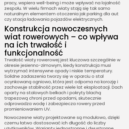
pracy, wspiera well-being i może wpływać na lojalność
zespołu. W wielu firmach wiaty stają się tak samo
naturalnym elementem otoczenia jak parking dla aut
czy stacja ładowania pojazdów elektrycznych.
Konstrukcja nowoczesnych
wiat rowerowych – co wpływa
na ich trwałość i
funkcjonalność
Trwałość wiaty rowerowej jest kluczowa szczególnie w
okresie jesienno-zimowym, kiedy konstrukcja musi
wytrzymać intensywne opady i niskie temperatury.
Solidne zadaszenia tworzy się w oparciu o stal
ocynkowaną ogniowo, która jest odporna na korozję i
zachowuje stabilność przez wiele lat eksploatacji. Dach
oparty na stalowych belkach i pokryty blachą
trapezową chroni przed opadami, skutecznie
odprowadza wodę i zabezpiecza rowery przed
promieniowaniem UV.
Nowoczesne wiaty projektowane są modułowo, dzięki
czemu łatwo dostosować ich długość do liczby
użytkowników. Warianty jednostronne i dwustronne