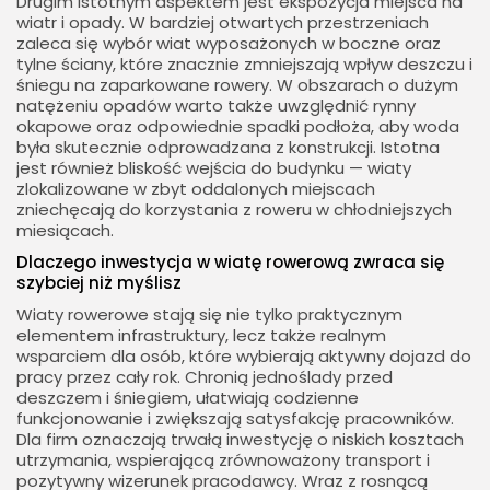
Drugim istotnym aspektem jest ekspozycja miejsca na
wiatr i opady. W bardziej otwartych przestrzeniach
zaleca się wybór wiat wyposażonych w boczne oraz
tylne ściany, które znacznie zmniejszają wpływ deszczu i
śniegu na zaparkowane rowery. W obszarach o dużym
natężeniu opadów warto także uwzględnić rynny
okapowe oraz odpowiednie spadki podłoża, aby woda
była skutecznie odprowadzana z konstrukcji. Istotna
jest również bliskość wejścia do budynku — wiaty
zlokalizowane w zbyt oddalonych miejscach
zniechęcają do korzystania z roweru w chłodniejszych
miesiącach.
Dlaczego inwestycja w wiatę rowerową zwraca się
szybciej niż myślisz
Wiaty rowerowe stają się nie tylko praktycznym
elementem infrastruktury, lecz także realnym
wsparciem dla osób, które wybierają aktywny dojazd do
pracy przez cały rok. Chronią jednoślady przed
deszczem i śniegiem, ułatwiają codzienne
funkcjonowanie i zwiększają satysfakcję pracowników.
Dla firm oznaczają trwałą inwestycję o niskich kosztach
utrzymania, wspierającą zrównoważony transport i
pozytywny wizerunek pracodawcy. Wraz z rosnącą