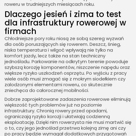
roweru w trudniejszych miesiącach roku.
Dlaczego jesień i zima to test
dla infrastruktury rowerowej w
firmach
Chłodniejsze pory roku niosą ze sobą szereg wyzwań
dla osób poruszających się rowerem. Deszcz, śnieg,
niska temperatura i wilgoć wpływają nie tylko na
komfort jazdy, lecz także na stan techniczny
jednośladu. Parkowanie na odkrytym terenie powoduje
szybszą korozję komponentów, niszczenie napędu oraz
większe ryzyko uszkodzeń osprzętu. Po wyjściu z pracy
wiele osób musi zmagać się z mokrym siodełkiem czy
zalodzonymi elementami roweru, co skutecznie
zniechęca do całorocznej mobilności.
Dobrze zaprojektowane zadaszenia rowerowe eliminują
większość tych problemów już na poziomie
infrastruktury. Chronią rowery przed opadami,
ograniczają ryzyko korozji i ułatwiają codzienną
eksploatację. Dzięki nim rowerzysta nie musi martwić się
o to, czy jego jednoślad przetrwa kolejną zimę ani czy
po pracy będzie wymagał dodatkowych przygotowań