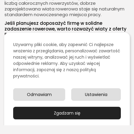
liczbą całorocznych rowerzystów, dobrze
zaprojektowana wiata rowerowa staje się naturalnym
2026 - Bookini.pl Wszelkie prawa zastrzeżone.
standardem nowoczesnego miejsca pracy.
Treści umieszczone na stornie są chronione
prawem autorskim.
Jeśli planujesz doposażyć firmę w solidne
zadaszenie rowerowe, warto rozważyć wiaty z oferty
EMPORO — trwałe, modułowe i odporne na warunki
atmosferyczne. Wybierz rozwiązanie dopasowane do
Używamy pliki cookie, aby zapewnić Ci najlepsze
liczby użytkowników i specyfiki terenu, tworząc
wrażenia z przeglądania, personalizować zawartość
przestrzeń, która realnie wspiera codzienne dojazdy
przez cały rok.
naszej witryny, analizować jej ruch i wyświetlać
odpowiednie reklamy. Aby uzyskać więcej
Porady dla rowerzystów
informacji, zapoznaj się z naszą polityką
dojeżdżających do pracy zimą
prywatności.
1. Ubieraj się warstwowo
Stosuj zasadę trzech warstw — termiczną, izolującą i
ochronną przed wiatrem. Pozwala to regulować ciepło
Odmawiam
Ustawienia
podczas jazdy.
2. Zadbać o dobre oświetlenie
Krótkie dni wymagają mocnych lamp przednich i tylnych.
Zgadzam się
Warto stosować również elementy odblaskowe na
odzieży i plecaku.
3. Sprawdzaj stan hamulców i napędu