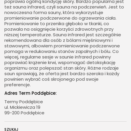
poprawia ogólną kondycję skóry. Bardzo popularna jest
też sauna infrared, czyli sauna na podczerwień. Jest to
nowoczesna forma sauny, która wykorzystuje
promieniowanie podczerwone do ogrzewania ciała.
Promieniowanie to przenika głęboko w tkanki, co
pozwala na osiągnięcie korzyści zdrowotnych przy
niższej temperaturze. Sauna infrared jest szczególnie
rekomendowana dla osób z bólami mięśniowymi i
stawowymi, albowiem promieniowanie podczerwone
pomaga w redukowaniu stanów zapalnych i bólu. Co
więcej, regularne sesje w saunie infrared powinny
poprawiać krążenie krwi, wspomagać detoksykację
organizmu oraz polepszać stan skóry. Różne rodzaje
saun sprawiają, że oferta jest bardzo szeroka i każdy
powinien wybrać coś skrojonego pod swoje
preferencje.
Adres Term Poddębice:
Termy Poddębice
ul. Mickiewicza 19
99-200 Poddębice
SZUKAJ