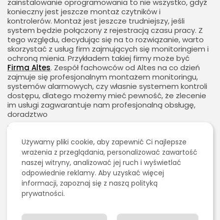
zainstalowanie oprogramowania to nie wszystko, gdyż
konieczny jest jeszcze montaż czytników i
kontrolerów. Montaż jest jeszcze trudniejszy, jeśli
system będzie połączony z rejestracją czasu pracy. Z
tego względu, decydując się na to rozwiązanie, warto
skorzystać z usług firm zajmujących się monitoringiem i
ochroną mienia. Przykładem takiej firmy może być
Firma Altes
. Zespół fachowców od Altes na co dzień
zajmuje się profesjonalnym montażem monitoringu,
systemów alarmowych, czy własnie systemem kontroli
dostępu, dlatego możemy mieć pewność, że zlecenie
im usługi zagwarantuje nam profesjonalną obsługę,
doradztwo
i montaż wybranego rodzaju monitoringu.
2026 - Bookini.pl Wszelkie prawa zastrzeżone.
Używamy pliki cookie, aby zapewnić Ci najlepsze
Treści umieszczone na stornie są chronione
wrażenia z przeglądania, personalizować zawartość
prawem autorskim.
SZUKAJ
naszej witryny, analizować jej ruch i wyświetlać
odpowiednie reklamy. Aby uzyskać więcej
informacji, zapoznaj się z naszą polityką
prywatności.
0