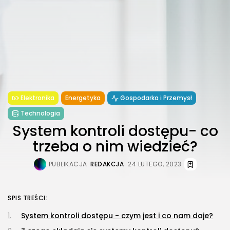
Elektronika
Energetyka
Gospodarka i Przemysł
Technologia
System kontroli dostępu- co
trzeba o nim wiedzieć?
PUBLIKACJA:
REDAKCJA
24 LUTEGO, 2023
SPIS TREŚCI:
​System kontroli dostępu - czym jest i co nam daje?