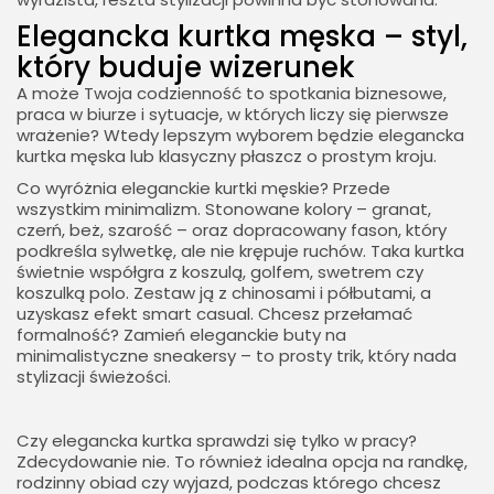
Elegancka kurtka męska – styl,
który buduje wizerunek
A może Twoja codzienność to spotkania biznesowe,
praca w biurze i sytuacje, w których liczy się pierwsze
wrażenie? Wtedy lepszym wyborem będzie elegancka
kurtka męska lub klasyczny płaszcz o prostym kroju.
Co wyróżnia eleganckie kurtki męskie? Przede
wszystkim minimalizm. Stonowane kolory – granat,
czerń, beż, szarość – oraz dopracowany fason, który
podkreśla sylwetkę, ale nie krępuje ruchów. Taka kurtka
świetnie współgra z koszulą, golfem, swetrem czy
koszulką polo. Zestaw ją z chinosami i półbutami, a
uzyskasz efekt smart casual. Chcesz przełamać
formalność? Zamień eleganckie buty na
minimalistyczne sneakersy – to prosty trik, który nada
stylizacji świeżości.
Czy elegancka kurtka sprawdzi się tylko w pracy?
Zdecydowanie nie. To również idealna opcja na randkę,
rodzinny obiad czy wyjazd, podczas którego chcesz