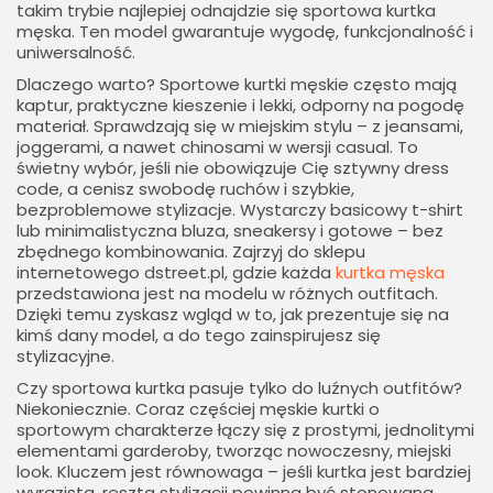
takim trybie najlepiej odnajdzie się sportowa kurtka
męska. Ten model gwarantuje wygodę, funkcjonalność i
uniwersalność.
Dlaczego warto? Sportowe kurtki męskie często mają
kaptur, praktyczne kieszenie i lekki, odporny na pogodę
materiał. Sprawdzają się w miejskim stylu – z jeansami,
joggerami, a nawet chinosami w wersji casual. To
świetny wybór, jeśli nie obowiązuje Cię sztywny dress
code, a cenisz swobodę ruchów i szybkie,
bezproblemowe stylizacje. Wystarczy basicowy t-shirt
lub minimalistyczna bluza, sneakersy i gotowe – bez
zbędnego kombinowania. Zajrzyj do sklepu
internetowego dstreet.pl, gdzie każda
kurtka męska
przedstawiona jest na modelu w różnych outfitach.
Dzięki temu zyskasz wgląd w to, jak prezentuje się na
kimś dany model, a do tego zainspirujesz się
stylizacyjne.
Czy sportowa kurtka pasuje tylko do luźnych outfitów?
Niekoniecznie. Coraz częściej męskie kurtki o
sportowym charakterze łączy się z prostymi, jednolitymi
elementami garderoby, tworząc nowoczesny, miejski
look. Kluczem jest równowaga – jeśli kurtka jest bardziej
wyrazista, reszta stylizacji powinna być stonowana.