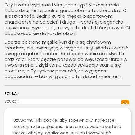
Czy trzeba wybierać tylko jeden typ? Niekoniecznie.
Najbardziej funkcjonalna garderoba to ta, która daje Ci
elastyczność. Jedna kurtka męska o sportowym
charakterze na co dzień i druga – bardziej elegancka –
na sytuacje wymagające szyku to duet, który pozwoli Ci
dopasować się do każdej okazji.
Dobrze dobrane męskie kurtki nie są chwilowym
trendem, ale inwestycją w wygodę i styl. Warto zwrócić
uwagę na jakość materiału, dopasowanie do sylwetki
oraz kolor, który będzie pasował do większości ubrań w
Twojej szafie. Dzięki temu każda stylizacja stanie się
prostsza, a Ty zyskasz pewność, że wyglądasz
odpowiednio – bez względu na to, dokąd zmierzasz.
SZUKAJ
0
Używamy pliki cookie, aby zapewnić Ci najlepsze
2026 - Bookini.pl Wszelkie prawa zastrzeżone.
wrażenia z przeglądania, personalizować zawartość
Treści umieszczone na stornie są chronione
naszej witryny, analizować jej ruch i wyświetlać
prawem autorskim.