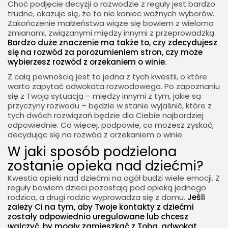
Choć podjęcie decyzji o rozwodzie z reguły jest bardzo
trudne, okazuje się, że to nie koniec ważnych wyborów.
Zakończenie małżeństwa wiąże się bowiem z wieloma
zmianami, związanymi między innymi z przeprowadzką.
Bardzo duże znaczenie ma także to, czy zdecydujesz
się na rozwód za porozumieniem stron, czy może
wybierzesz rozwód z orzekaniem o winie.
Z całą pewnością jest to jedna z tych kwestii, o które
warto zapytać adwokata rozwodowego. Po zapoznaniu
się z Twoją sytuacją – między innymi z tym, jakie są
przyczyny rozwodu – będzie w stanie wyjaśnić, które z
tych dwóch rozwiązań będzie dla Ciebie najbardziej
odpowiednie. Co więcej, podpowie, co możesz zyskać,
decydując się na rozwód z orzekaniem o winie.
W jaki sposób podzielona
zostanie opieka nad dziećmi?
Kwestia opieki nad dziećmi na ogół budzi wiele emocji. Z
reguły bowiem dzieci pozostają pod opieką jednego
rodzica, a drugi rodzic wyprowadza się z domu.
Jeśli
zależy Ci na tym, aby Twoje kontakty z dziećmi
zostały odpowiednio uregulowane lub chcesz
walczyć, by mogły zamieszkać z Tobą, adwokat