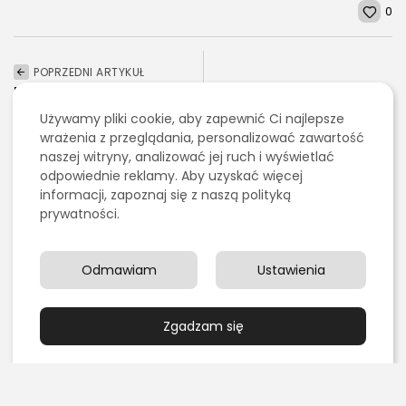
0
POPRZEDNI ARTYKUŁ
Rola prawnika prawa
NASTĘPNY ARTYKUŁ
budowlanego w
Czym są geokraty?
Używamy pliki cookie, aby zapewnić Ci najlepsze
inwestycji budowlanej
wrażenia z przeglądania, personalizować zawartość
2026 - Bookini.pl Wszelkie prawa zastrzeżone.
Budownictwo/Nieruchomości
Budownictwo/Nieruchomości
naszej witryny, analizować jej ruch i wyświetlać
Treści umieszczone na stornie są chronione
prawem autorskim.
Finanse/Biznes
Prawo
odpowiednie reklamy. Aby uzyskać więcej
informacji, zapoznaj się z naszą polityką
prywatności.
Ostatnie artykuły:
Odmawiam
Ustawienia
Kulinaria
Grillowanie pośrednie czy bezpośrednie – czym się
różnią?
Zgadzam się
PUBLIKACJA:
REDAKCJA
4 SIERPNIA, 2026
Edukacja i Nauka
Chemia organiczna dla maturzystów: najlepsze
książki i zasoby online do...