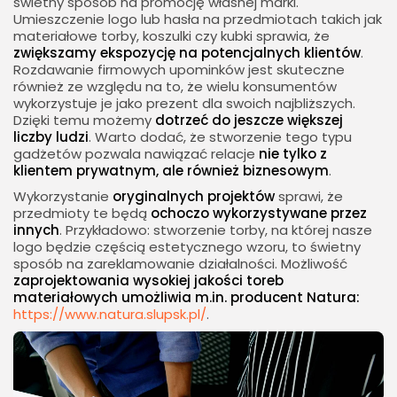
świetny sposób na promocję własnej marki.
Umieszczenie logo lub hasła na przedmiotach takich jak
materiałowe torby, koszulki czy kubki sprawia, że
zwiększamy ekspozycję na potencjalnych klientów
.
Rozdawanie firmowych upominków jest skuteczne
również ze względu na to, że wielu konsumentów
wykorzystuje je jako prezent dla swoich najbliższych.
Dzięki temu możemy
dotrzeć do jeszcze większej
liczby ludzi
. Warto dodać, że stworzenie tego typu
gadżetów pozwala nawiązać relacje
nie tylko z
klientem prywatnym, ale również biznesowym
.
Wykorzystanie
oryginalnych projektów
sprawi, że
przedmioty te będą
ochoczo wykorzystywane przez
innych
. Przykładowo: stworzenie torby, na której nasze
logo będzie częścią estetycznego wzoru, to świetny
sposób na zareklamowanie działalności. Możliwość
zaprojektowania wysokiej jakości toreb
materiałowych umożliwia m.in. producent Natura:
https://www.natura.slupsk.pl/
.