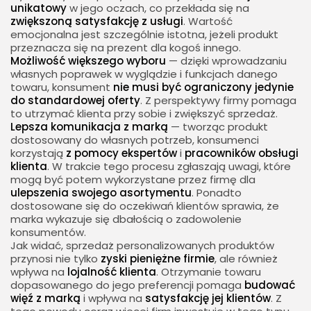
unikatowy
w jego oczach, co przekłada się na
zwiększoną satysfakcję z usługi
. Wartość
emocjonalna jest szczególnie istotna, jeżeli produkt
przeznacza się na prezent dla kogoś innego.
Możliwość większego wyboru
— dzięki wprowadzaniu
własnych poprawek w wyglądzie i funkcjach danego
towaru, konsument
nie musi być ograniczony
jedynie
do standardowej oferty
. Z perspektywy firmy pomaga
to utrzymać klienta przy sobie i zwiększyć sprzedaż.
Lepsza komunikacja z marką
— tworząc produkt
dostosowany do własnych potrzeb, konsumenci
korzystają
z pomocy ekspertów
i
pracowników obsługi
klienta
. W trakcie tego procesu zgłaszają uwagi, które
mogą być potem wykorzystane przez firmę dla
ulepszenia swojego asortymentu
. Ponadto
dostosowane się do oczekiwań klientów sprawia, że
marka wykazuje się dbałością o zadowolenie
konsumentów.
Jak widać, sprzedaż personalizowanych produktów
przynosi nie tylko
zyski pieniężne firmie
, ale również
wpływa na
lojalność klienta
. Otrzymanie towaru
dopasowanego do jego preferencji pomaga
budować
więź z marką
i wpływa na
satysfakcję jej klientów
. Z