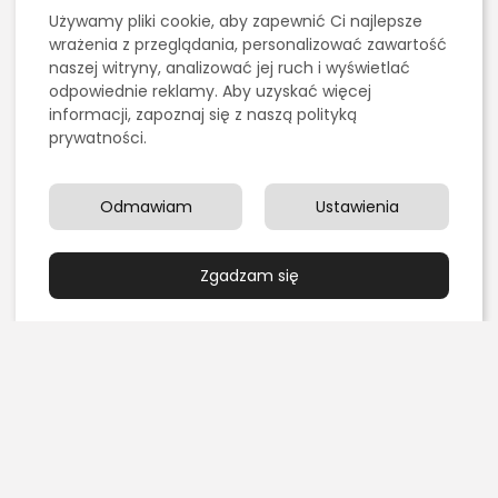
Używamy pliki cookie, aby zapewnić Ci najlepsze
0
2026 - Bookini.pl Wszelkie prawa zastrzeżone.
wrażenia z przeglądania, personalizować zawartość
Treści umieszczone na stornie są chronione
naszej witryny, analizować jej ruch i wyświetlać
prawem autorskim.
odpowiednie reklamy. Aby uzyskać więcej
NASTĘPNY ARTYKUŁ
informacji, zapoznaj się z naszą polityką
POPRZEDNI ARTYKUŁ
Piękna twarz - o czym
Dobry kalkulator
prywatności.
pamiętać podczas
biurowy - rodzaje
pielęgnacji?
Elektronika
Uroda
Odmawiam
Ustawienia
Ostatnie artykuły:
Zgadzam się
Kulinaria
Grillowanie pośrednie czy bezpośrednie – czym się
różnią?
PUBLIKACJA:
REDAKCJA
4 SIERPNIA, 2026
Edukacja i Nauka
Chemia organiczna dla maturzystów: najlepsze
książki i zasoby online do...