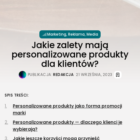
Marketing, Reklama, Media
Jakie zalety mają
personalizowane produkty
dla klientów?
PUBLIKACJA:
REDAKCJA
21 WRZEŚNIA, 2023
SPIS TREŚCI:
Personalizowane produkty jako forma promocji
marki
Personalizowane produkty — dlaczego klienci je
wybierają?
Jakie jeszcze korzyści mogą przynieść