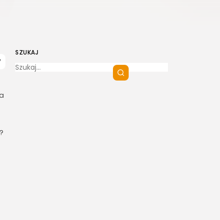
SZUKAJ
ca
?