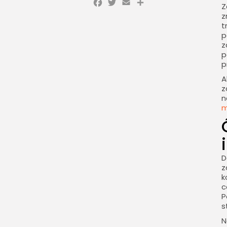
Facebook
Twitter
Email
Share
Z
z
t
p
z
p
p
A
z
n
m
D
z
k
c
P
s
N