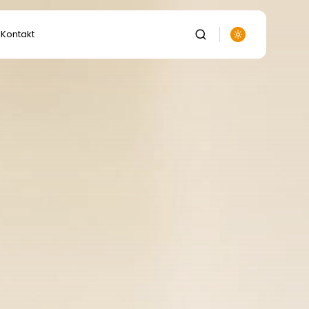
Kontakt
auka
anie
ka
lnictwo,