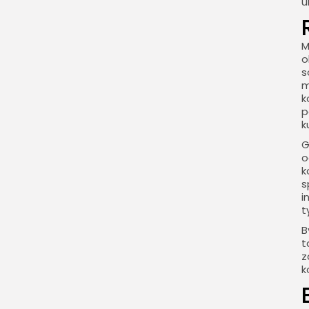
u
M
o
s
m
k
p
k
G
o
k
s
i
t
B
t
z
k