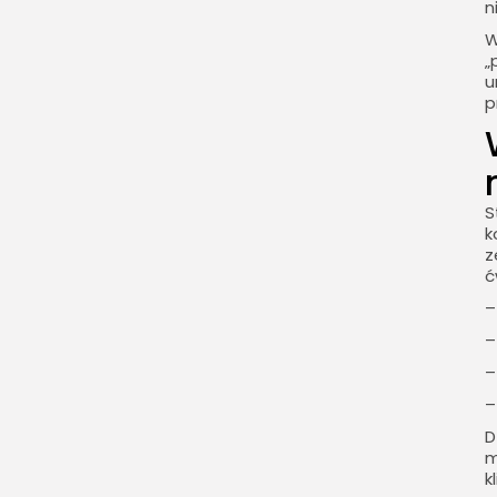
n
W
„
u
p
S
k
z
ć
–
–
–
D
m
k