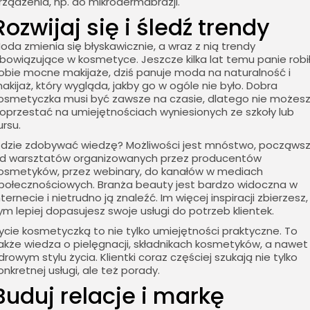
rządzenia, np. do mikrodermabrazji.
Rozwijaj się i śledź trendy
oda zmienia się błyskawicznie, a wraz z nią trendy
bowiązujące w kosmetyce. Jeszcze kilka lat temu panie robi
obie mocne makijaże, dziś panuje moda na naturalność i
akijaż, który wygląda, jakby go w ogóle nie było. Dobra
osmetyczka musi być zawsze na czasie, dlatego nie możes
oprzestać na umiejętnościach wyniesionych ze szkoły lub
ursu.
dzie zdobywać wiedzę? Możliwości jest mnóstwo, począws
d warsztatów organizowanych przez producentów
osmetyków, przez webinary, do kanałów w mediach
połecznościowych. Branża beauty jest bardzo widoczna w
nternecie i nietrudno ją znaleźć. Im więcej inspiracji zbierzesz,
ym lepiej dopasujesz swoje usługi do potrzeb klientek.
ycie kosmetyczką to nie tylko umiejętności praktyczne. To
akże wiedza o pielęgnacji, składnikach kosmetyków, a nawet
drowym stylu życia. Klientki coraz częściej szukają nie tylko
onkretnej usługi, ale też porady.
Buduj relacje i markę