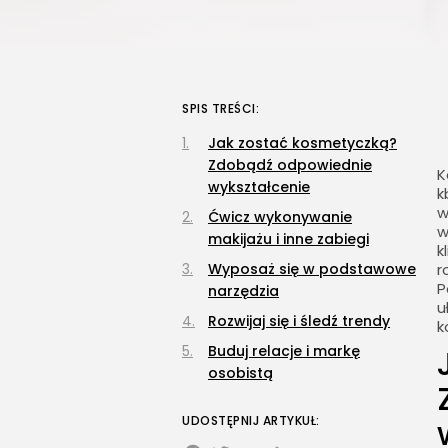
SPIS TREŚCI:
Jak zostać kosmetyczką?
Zdobądź odpowiednie
K
wykształcenie
k
w
Ćwicz wykonywanie
w
makijażu i inne zabiegi
k
Wyposaż się w podstawowe
r
P
narzędzia
u
Rozwijaj się i śledź trendy
k
Buduj relacje i markę
osobistą
UDOSTĘPNIJ ARTYKUŁ: