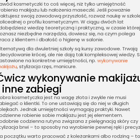
awód kosmetyczki to coś więcej, niż tylko umiejętność
robienia makijażu lub nałożenia maseczki. Jeśli poważnie
raktujesz swoją zawodową przyszłość, rozważ naukę w szkol
olicealnej o profilu kosmetycznym. W ciągu dwóch lat
dobędziesz wiedzę teoretyczną i praktyczną, w czasie które
oznasz niezbędne narzędzia, dowiesz się, na czym polega
raca z klientem i dbałość o higienę w salonie.
lternatywą dla dwuletniej szkoły są kursy zawodowe. Trwają
decydowanie krócej, ale nie dają tak kompleksowej wiedzy. 
astawione na konkretne umiejętności, np.
wykonywanie
akijażu
, stylizacja rzęs, manicure.
Ćwicz wykonywanie makijaż
i inne zabiegi
obra kosmetyczka jest na wagę złota i zwykle nie musi
abiegać o klientki. To one ustawiają się do niej w długich
olejkach. Jednak umiejętności wymagają praktyki. Nawet
odzienne robienie sobie makijażu jest jej elementem.
odobnie codzienna rutyna związana z pielęgnacją skóry czy
tylizacja brwi – to sposoby na wyrobienie pewnej ręki i precyzj
a początku warto pracować z koleżankami albo rodziną – t