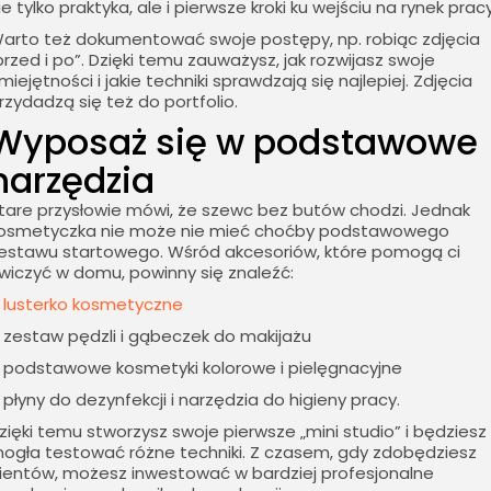
ie tylko praktyka, ale i pierwsze kroki ku wejściu na rynek pracy
arto też dokumentować swoje postępy, np. robiąc zdjęcia
przed i po”. Dzięki temu zauważysz, jak rozwijasz swoje
miejętności i jakie techniki sprawdzają się najlepiej. Zdjęcia
rzydadzą się też do portfolio.
Wyposaż się w podstawowe
narzędzia
tare przysłowie mówi, że szewc bez butów chodzi. Jednak
osmetyczka nie może nie mieć choćby podstawowego
estawu startowego. Wśród akcesoriów, które pomogą ci
wiczyć w domu, powinny się znaleźć:
–
lusterko kosmetyczne
 zestaw pędzli i gąbeczek do makijażu
 podstawowe kosmetyki kolorowe i pielęgnacyjne
 płyny do dezynfekcji i narzędzia do higieny pracy.
zięki temu stworzysz swoje pierwsze „mini studio” i będziesz
ogła testować różne techniki. Z czasem, gdy zdobędziesz
lientów, możesz inwestować w bardziej profesjonalne