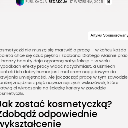
PUBLIKACJA:
REDAKCJA
17 WRZEŚNIA, 2025
osmetyczki nie muszą się martwić o pracę – w końcu każda
boieta chce się czuć piękna i zadbana. Dlatego właśnie pra
 branży beauty daje ogromną satysfakcję – w wielu
ypadkach efekty pracy widać natychmiast, a uśmiech
lientek i ich dobry humor jest motorem napędowym do
ozwijania umiejętności. Ale jak zacząć pracę w tym zawodzie
oniżej znajdziesz pięć najważniejszych wskazówek, które
łatwią ci wkroczenie na ścieżkę kariery w zawodzie
osmetyczki.
Jak zostać kosmetyczką?
Zdobądź odpowiednie
wykształcenie