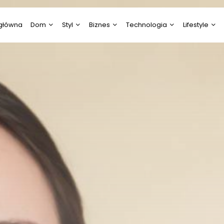
 główna
Dom
Styl
Biznes
Technologia
Lifestyle
Budownictwo/Nieruchomości
Diety/Odchudzanie
Aktualności
Elektronika
Ciekawostki
Dom i Ogród
Moda
Energetyka
IT/Komputery / Gry
Edukacja i N
komputerowe
Rodzina, Dziecko, Ciąża
Uroda
Gastronomia
Ekologia
RTV i AGD
Ślub i Wesele
Rozrywka
Gospodarka i Przemysł
Fotografia i
Technologia
Wideofilmow
Psychologia
Marketing, Reklama,
Media
Kultura i Sztu
Praca
Motoryzacja
Prawo
Zoologia, Ro
Leśnictwo
Technologia
Turystyka i Podróże