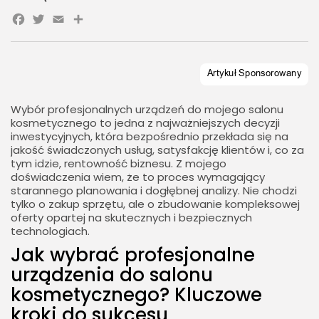
9. Jak testuję jakość urządzenia przed ostateczną
Facebook
Twitter
Email
Share
decyzją?
10. Czego pytać dostawcę podczas prezentacji?
11. Wymagania dotyczące przestrzeni i instalacji w
moim salonie
12. Problemy i naprawy Co robię, zanim wezwę
Wybór profesjonalnych urządzeń do mojego salonu
serwis?
kosmetycznego to jedna z najważniejszych decyzji
13. Jak mierzę skuteczność zabiegów po wdrożeniu
inwestycyjnych, która bezpośrednio przekłada się na
jakość świadczonych usług, satysfakcję klientów i, co za
nowego sprzętu?
tym idzie, rentowność biznesu. Z mojego
Najczęściej zadawane pytania (FAQ)
doświadczenia wiem, że to proces wymagający
starannego planowania i dogłębnej analizy. Nie chodzi
Jakie urządzenie do depilacji dla małego salonu?
tylko o zakup sprzętu, ale o zbudowanie kompleksowej
Jak szacować opłacalność nowych technologii w
oferty opartej na skutecznych i bezpiecznych
moim salonie?
technologiach.
Jak wybrać profesjonalne
urządzenia do salonu
kosmetycznego? Kluczowe
kroki do sukcesu