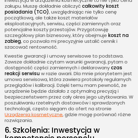
Inwestycja w urządzenia kosmetyczne to nie tylko cena
zakupu. Muszę dokładnie obliczyć
całkowity koszt
posiadania (TCO)
, uwzględniając nie tylko cenę
początkową, ale także koszt materiałów
eksploatacyjnych, serwisu, części zamiennych oraz
potencjalne koszty przestojów. Przygotowuję
szczegółowy plan biznesowy, który obejmuje
koszt na
zabieg
, co pozwala mi precyzyjnie ustalić cennik i
szacować rentowność.
Kwestie gwarancji i umowy serwisowe to podstawa.
Zawsze dokładnie czytam warunki gwarancji, pytam o
dostępność części zamiennych i deklarowany
czas
reakcji serwisu
w razie awarii. Dla mnie priorytetem jest
umowa serwisowa, która zawiera protokoły regularnych
przeglądów i kalibracji. Dzięki temu mam pewność, że
urządzenie będzie działało z optymalną precyzją i
bezpieczeństwem przez cały okres jego użytkowania. W
poszukiwaniu rzetelnych dostawców i sprawdzonych
technologii, często sięgam do ofert na stronie
Urządzenia kosmetyczne
, gdzie mogę porównać różne
rozwiązania.
6. Szkolenia: Inwestycja w