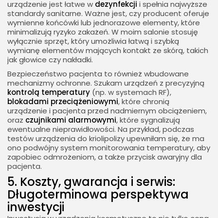
urządzenie jest łatwe w
dezynfekcji
i spełnia najwyższe
standardy sanitarne. Ważne jest, czy producent oferuje
wymienne końcówki lub jednorazowe elementy, które
minimalizują ryzyko zakażeń. W moim salonie stosuję
wyłącznie sprzęt, który umożliwia łatwą i szybką
wymianę elementów mających kontakt ze skórą, takich
jak głowice czy nakładki.
Bezpieczeństwo pacjenta to również wbudowane
mechanizmy ochronne. Szukam urządzeń z precyzyjną
kontrolą temperatury
(np. w systemach RF),
blokadami przeciążeniowymi
, które chronią
urządzenie i pacjenta przed nadmiernym obciążeniem,
oraz
czujnikami alarmowymi
, które sygnalizują
ewentualne nieprawidłowości. Na przykład, podczas
testów urządzenia do kriolipolizy upewniłam się, że ma
ono podwójny system monitorowania temperatury, aby
zapobiec odmrożeniom, a także przycisk awaryjny dla
pacjenta.
5. Koszty, gwarancja i serwis:
Długoterminowa perspektywa
inwestycji