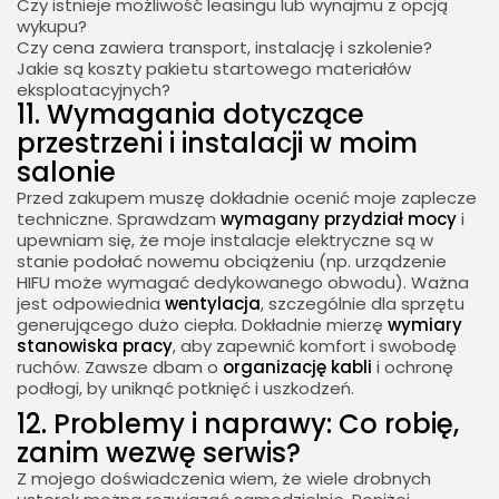
Czy istnieje możliwość leasingu lub wynajmu z opcją
wykupu?
Czy cena zawiera transport, instalację i szkolenie?
Jakie są koszty pakietu startowego materiałów
eksploatacyjnych?
11. Wymagania dotyczące
przestrzeni i instalacji w moim
salonie
Przed zakupem muszę dokładnie ocenić moje zaplecze
techniczne. Sprawdzam
wymagany przydział mocy
i
upewniam się, że moje instalacje elektryczne są w
stanie podołać nowemu obciążeniu (np. urządzenie
HIFU może wymagać dedykowanego obwodu). Ważna
jest odpowiednia
wentylacja
, szczególnie dla sprzętu
generującego dużo ciepła. Dokładnie mierzę
wymiary
stanowiska pracy
, aby zapewnić komfort i swobodę
2026 - Bookini.pl Wszelkie prawa zastrzeżone.
Treści umieszczone na stornie są chronione
ruchów. Zawsze dbam o
organizację kabli
i ochronę
prawem autorskim.
podłogi, by uniknąć potknięć i uszkodzeń.
12. Problemy i naprawy: Co robię,
zanim wezwę serwis?
Z mojego doświadczenia wiem, że wiele drobnych