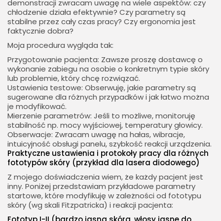
demonstracji zwracam uwagę na wiele aspektów: czy
chłodzenie działa efektywnie? Czy parametry są
stabilne przez cały czas pracy? Czy ergonomia jest
faktycznie dobra?
Moja procedura wygląda tak:
Przygotowanie pacjenta: Zawsze proszę dostawcę o
wykonanie zabiegu na osobie o konkretnym typie skóry
lub problemie, który chcę rozwiązać.
Ustawienia testowe: Obserwuję, jakie parametry są
sugerowane dla różnych przypadków i jak łatwo można
je modyfikować.
Mierzenie parametrów: Jeśli to możliwe, monitoruję
stabilność np. mocy wyjściowej, temperatury głowicy.
Obserwacje: Zwracam uwagę na hałas, wibracje,
intuicyjność obsługi panelu, szybkość reakcji urządzenia.
Praktyczne ustawienia i protokoły pracy dla różnych
fototypów skóry (przykład dla lasera diodowego)
Z mojego doświadczenia wiem, że każdy pacjent jest
inny. Poniżej przedstawiam przykładowe parametry
startowe, które modyfikuję w zależności od fototypu
skóry (wg skali Fitzpatricka) i reakcji pacjenta:
Fototyp I-II (bardzo jasna skóra, włosy jasne do