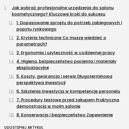
Jak wybrać profesjonalne urządzenia do salonu
kosmetycznego? Kluczowe kroki do sukcesu
1. Dopasowanie sprzętu do potrzeb zabiegowych i
popytu rynkowego
2. Kryteria techniczne Co muszę wiedzieć o
parametrach?
3. Ergonomia i użyteczność w codziennej pracy
4. Higiena, bezpieczeństwo pacjenta i materiały
eksploatacyjne
5. Koszty, gwarancja i serwis Długoterminowa
perspektywa inwestycji
6. Szkolenia Inwestycja w kompetencje personelu
7. Procedury testowe przed zakupem Praktyczna
demonstracja w moim salonie
8. Konserwacja i bezpieczeństwo Zapewnienie
niezawodności i zgodności
UDOSTĘPNIJ ARTYKUŁ: