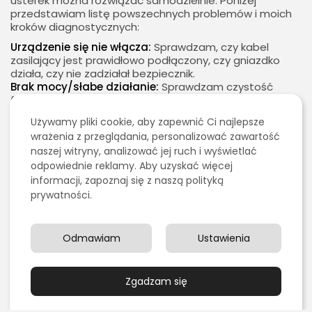
usterek można rozwiązać samodzielnie. Poniżej
przedstawiam listę powszechnych problemów i moich
kroków diagnostycznych:
Urządzenie się nie włącza:
Sprawdzam, czy kabel
zasilający jest prawidłowo podłączony, czy gniazdko
działa, czy nie zadziałał bezpiecznik.
Brak mocy/słabe działanie:
Sprawdzam czystość
filtrów, poziom wody w systemie chłodzenia (jeśli
dotyczy), upewniam się, że głowica jest prawidłowo
Używamy pliki cookie, aby zapewnić Ci najlepsze
zamontowana.
wrażenia z przeglądania, personalizować zawartość
Komunikat o błędzie na ekranie:
Sprawdzam instrukcję
naszej witryny, analizować jej ruch i wyświetlać
obsługi – często zawiera ona listę kodów błędów i
odpowiednie reklamy. Aby uzyskać więcej
wskazówki, jak je rozwiązać.
Przegrzewanie się głowicy:
Sprawdzam, czy układ
informacji, zapoznaj się z naszą polityką
chłodzenia działa prawidłowo, czy nie ma zatorów, czy
prywatności.
filtry są czyste.
Zawsze staram się dokładnie opisać problem
dostawcy, zanim wezwę serwis, co przyspiesza
Odmawiam
Ustawienia
diagnostykę i naprawę.
13. Jak mierzę skuteczność
Zgadzam się
zabiegów po wdrożeniu nowego
sprzętu?