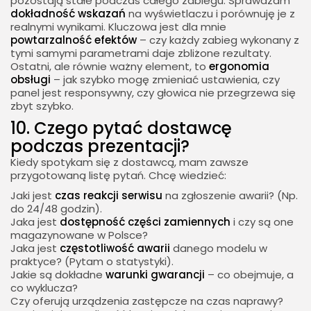
pozostają stałe podczas całego zabiegu. Sprawdzam
dokładność wskazań
na wyświetlaczu i porównuję je z
realnymi wynikami. Kluczowa jest dla mnie
powtarzalność efektów
– czy każdy zabieg wykonany z
tymi samymi parametrami daje zbliżone rezultaty.
Ostatni, ale równie ważny element, to
ergonomia
obsługi
– jak szybko mogę zmieniać ustawienia, czy
panel jest responsywny, czy głowica nie przegrzewa się
zbyt szybko.
10. Czego pytać dostawcę
podczas prezentacji?
Kiedy spotykam się z dostawcą, mam zawsze
przygotowaną listę pytań. Chcę wiedzieć:
Jaki jest
czas reakcji serwisu
na zgłoszenie awarii? (Np.
do 24/48 godzin).
Jaka jest
dostępność części zamiennych
i czy są one
magazynowane w Polsce?
Jaka jest
częstotliwość awarii
danego modelu w
praktyce? (Pytam o statystyki).
Jakie są dokładne
warunki gwarancji
– co obejmuje, a
co wyklucza?
Czy oferują urządzenia zastępcze na czas naprawy?