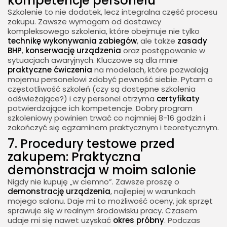
kompetencje personelu
Szkolenie to nie dodatek, lecz integralna część procesu
zakupu. Zawsze wymagam od dostawcy
kompleksowego szkolenia, które obejmuje nie tylko
technikę wykonywania zabiegów
, ale także
zasady
BHP
,
konserwację urządzenia
oraz postępowanie w
sytuacjach awaryjnych. Kluczowe są dla mnie
praktyczne ćwiczenia
na modelach, które pozwalają
mojemu personelowi zdobyć pewność siebie. Pytam o
częstotliwość szkoleń (czy są dostępne szkolenia
odświeżające?) i czy personel otrzyma
certyfikaty
potwierdzające ich kompetencje. Dobry program
szkoleniowy powinien trwać co najmniej 8-16 godzin i
zakończyć się egzaminem praktycznym i teoretycznym.
7. Procedury testowe przed
zakupem: Praktyczna
demonstracja w moim salonie
Nigdy nie kupuję „w ciemno”. Zawsze proszę o
demonstrację urządzenia
, najlepiej w warunkach
mojego salonu. Daje mi to możliwość oceny, jak sprzęt
sprawuje się w realnym środowisku pracy. Czasem
udaje mi się nawet uzyskać
okres próbny
. Podczas