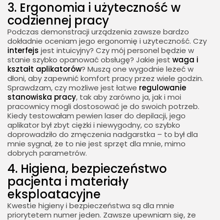
3. Ergonomia i użyteczność w
codziennej pracy
Podczas demonstracji urządzenia zawsze bardzo
dokładnie oceniam jego ergonomię i użyteczność. Czy
interfejs
jest intuicyjny? Czy mój personel będzie w
stanie szybko opanować obsługę? Jakie jest
waga i
kształt aplikatorów
? Muszą one wygodnie leżeć w
dłoni, aby zapewnić komfort pracy przez wiele godzin.
Sprawdzam, czy możliwe jest łatwe
regulowanie
stanowiska pracy
, tak aby zarówno ja, jak i moi
pracownicy mogli dostosować je do swoich potrzeb.
Kiedy testowałam pewien laser do depilacji, jego
aplikator był zbyt ciężki i niewygodny, co szybko
doprowadziło do zmęczenia nadgarstka – to był dla
mnie sygnał, że to nie jest sprzęt dla mnie, mimo
dobrych parametrów.
4. Higiena, bezpieczeństwo
pacjenta i materiały
eksploatacyjne
Kwestie higieny i bezpieczeństwa są dla mnie
priorytetem numer jeden. Zawsze upewniam się, że