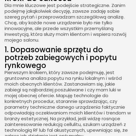
Dla mnie kluczowe jest podejście strategiczne. Zanim
podejmę jakąkolwiek decyzję, zawsze zadaję sobie
szereg pytań i przeprowadzam szczegółową analizę.
Chcę, aby każde nowe urządzenie było nie tylko
innowacyjne, ale przede wszystkim przemyślaną
inwestycją, która służy moim klientom i wspiera rozwój
mojego salonu.
1. Dopasowanie sprzętu do
potrzeb zabiegowych i popytu
rynkowego
Pierwszym krokiem, który zawsze podejmuję, jest
gruntowna analiza popytu na rynku lokalnym i wśród
moich obecnych klientów. Zastanawiam się, jakie
zabiegi są najbardziej poszukiwane i czy mam luki w
mojej obecnej ofercie. Mapuję technologie do
konkretnych procedur, starannie sprawdzając, czy
parametry techniczne danego urządzenia faktycznie
odpowiadają oczekiwaniom moich klientów i trendom w
branży estetycznej. Na przykład, jeśli widzę rosnące
zainteresowanie redukcją cellulitu, szukam urządzeń z
technologią RF lub fal akustycznych, upewniając się, że
zakres ich działania jest optymalny.