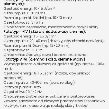
ciemnych):
Gęstość energii: 10-15 J/cm²
Czas impulsu: 10-20 ms
Rozmiar plamki: Średni (np. 10×10 mm)
Częstotliwość: 3-5 Hz
Chłodzenie: Intensywne, monitorowanie reakcji skóry.
Fototyp III-IV (skóra śniada, włosy ciemne):
Gęstość energii: 15-25 J/cm²
Czas impulsu: 20-40 ms (dłuższy, aby chronić naskórek)
Rozmiar plamki: Duży (np. 12×20 mm)
Częstotliwość: 1-3 Hz
Chłodzenie: Obowiązkowe i bardzo skuteczne.
Fototyp V-VI (ciemna skóra, ciemne włosy):
Wymaga lasera o dłuższej długości fali (np. Nd:YAG 1064
nm).
Gęstość energii: 8-15 J/cm² (niższe, aby uniknąć
poparzeń)
Czas impulsu: 40-100 ms (bardzo długi)
Rozmiar plamki: Duży
Częstotliwość: 1-2 Hz
Chłodzenie: Ekstremalne, ostrożne monitorowanie.
Zawsze zaczynam od niższych parametrów i stopniowo
je zwiększam, obserwując reakcję skóry. Liczba