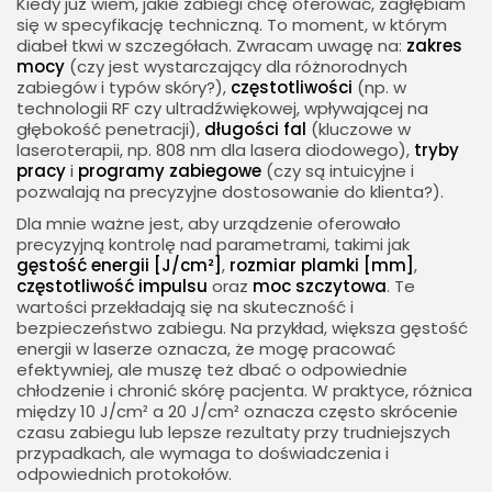
Kiedy już wiem, jakie zabiegi chcę oferować, zagłębiam
się w specyfikację techniczną. To moment, w którym
diabeł tkwi w szczegółach. Zwracam uwagę na:
zakres
mocy
(czy jest wystarczający dla różnorodnych
zabiegów i typów skóry?),
częstotliwości
(np. w
technologii RF czy ultradźwiękowej, wpływającej na
głębokość penetracji),
długości fal
(kluczowe w
laseroterapii, np. 808 nm dla lasera diodowego),
tryby
pracy
i
programy zabiegowe
(czy są intuicyjne i
pozwalają na precyzyjne dostosowanie do klienta?).
Dla mnie ważne jest, aby urządzenie oferowało
precyzyjną kontrolę nad parametrami, takimi jak
gęstość energii [J/cm²]
,
rozmiar plamki [mm]
,
częstotliwość impulsu
oraz
moc szczytowa
. Te
wartości przekładają się na skuteczność i
bezpieczeństwo zabiegu. Na przykład, większa gęstość
energii w laserze oznacza, że mogę pracować
efektywniej, ale muszę też dbać o odpowiednie
chłodzenie i chronić skórę pacjenta. W praktyce, różnica
między 10 J/cm² a 20 J/cm² oznacza często skrócenie
czasu zabiegu lub lepsze rezultaty przy trudniejszych
przypadkach, ale wymaga to doświadczenia i
odpowiednich protokołów.