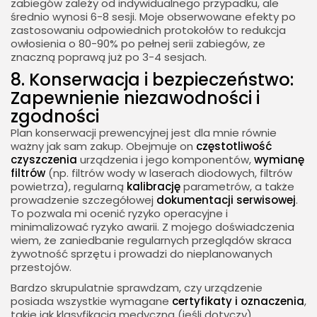
zabiegów zależy od indywidualnego przypadku, ale
średnio wynosi 6-8 sesji. Moje obserwowane efekty po
zastosowaniu odpowiednich protokołów to redukcja
owłosienia o 80-90% po pełnej serii zabiegów, ze
znaczną poprawą już po 3-4 sesjach.
8. Konserwacja i bezpieczeństwo:
Zapewnienie niezawodności i
zgodności
Plan konserwacji prewencyjnej jest dla mnie równie
ważny jak sam zakup. Obejmuje on
częstotliwość
czyszczenia
urządzenia i jego komponentów,
wymianę
filtrów
(np. filtrów wody w laserach diodowych, filtrów
powietrza), regularną
kalibrację
parametrów, a także
prowadzenie szczegółowej
dokumentacji serwisowej
.
To pozwala mi ocenić ryzyko operacyjne i
minimalizować ryzyko awarii. Z mojego doświadczenia
wiem, że zaniedbanie regularnych przeglądów skraca
żywotność sprzętu i prowadzi do nieplanowanych
przestojów.
Bardzo skrupulatnie sprawdzam, czy urządzenie
posiada wszystkie wymagane
certyfikaty i oznaczenia
,
takie jak klasyfikacja medyczna (jeśli dotyczy),