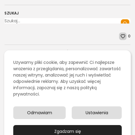
SZUKAJ
0
POPRZEDNI ARTYKUŁ
NASTĘPNY ARTYKUŁ
Używamy pliki cookie, aby zapewnić Ci najlepsze
Połączenie estetyki i
Panele full black:
zrównoważonego
wrażenia z przeglądania, personalizować zawartość
2026 - Bookini.pl Wszelkie prawa zastrzeżone.
Elegancja i wydajność w
rozwoju w handlu
Treści umieszczone na stornie są chronione
naszej witryny, analizować jej ruch i wyświetlać
jednym
detalicznym dzięki...
prawem autorskim.
odpowiednie reklamy. Aby uzyskać więcej
Budownictwo/Nieruchomości
informacji, zapoznaj się z naszą polityką
Moda
prywatności.
Ostatnie artykuły:
Odmawiam
Ustawienia
Kulinaria
Grillowanie pośrednie czy bezpośrednie – czym się
Zgadzam się