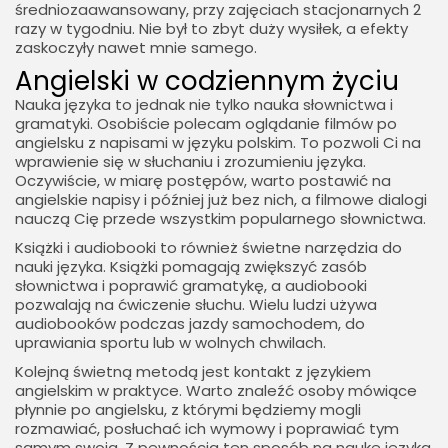
średniozaawansowany, przy zajęciach stacjonarnych 2
razy w tygodniu. Nie był to zbyt duży wysiłek, a efekty
zaskoczyły nawet mnie samego.
Angielski w codziennym życiu
Nauka języka to jednak nie tylko nauka słownictwa i
gramatyki. Osobiście polecam oglądanie filmów po
angielsku z napisami w języku polskim. To pozwoli Ci na
wprawienie się w słuchaniu i zrozumieniu języka.
Oczywiście, w miarę postępów, warto postawić na
angielskie napisy i później już bez nich, a filmowe dialogi
nauczą Cię przede wszystkim popularnego słownictwa.
Książki i audiobooki to również świetne narzędzia do
nauki języka. Książki pomagają zwiększyć zasób
słownictwa i poprawić gramatykę, a audiobooki
pozwalają na ćwiczenie słuchu. Wielu ludzi używa
audiobooków podczas jazdy samochodem, do
uprawiania sportu lub w wolnych chwilach.
Kolejną świetną metodą jest kontakt z językiem
angielskim w praktyce. Warto znaleźć osoby mówiące
płynnie po angielsku, z którymi będziemy mogli
rozmawiać, posłuchać ich wymowy i poprawiać tym
samym swoją. Z pewnością ten sposób na naukę języka