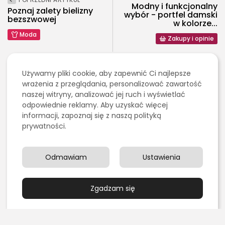
Modny i funkcjonalny
Poznaj zalety bielizny
wybór - portfel damski
bezszwowej
w kolorze...
Moda
Zakupy i opinie
Ostatnie artykuły:
Używamy pliki cookie, aby zapewnić Ci najlepsze
wrażenia z przeglądania, personalizować zawartość
naszej witryny, analizować jej ruch i wyświetlać
2026 - Bookini.pl Wszelkie prawa zastrzeżone.
Kulinaria
odpowiednie reklamy. Aby uzyskać więcej
Treści umieszczone na stornie są chronione
Grillowanie pośrednie czy bezpośrednie – czym się
prawem autorskim.
informacji, zapoznaj się z naszą polityką
różnią?
prywatności.
PUBLIKACJA:
REDAKCJA
4 SIERPNIA, 2026
Edukacja i Nauka
Chemia organiczna dla maturzystów: najlepsze
Odmawiam
Ustawienia
książki i zasoby online do...
PUBLIKACJA:
REDAKCJA
3 SIERPNIA, 2026
Zgadzam się
Marketing, Reklama, Media
Jak skutecznie promować sklep fryzjerski w
Internecie?
PUBLIKACJA:
REDAKCJA
1 SIERPNIA, 2026