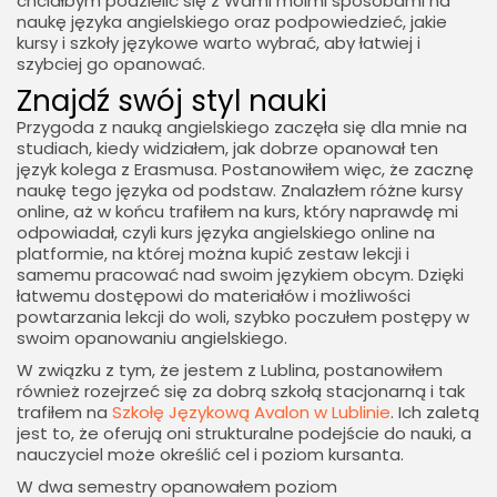
chciałbym podzielić się z Wami moimi sposobami na
naukę języka angielskiego oraz podpowiedzieć, jakie
kursy i szkoły językowe warto wybrać, aby łatwiej i
szybciej go opanować.
Znajdź swój styl nauki
Przygoda z nauką angielskiego zaczęła się dla mnie na
studiach, kiedy widziałem, jak dobrze opanował ten
język kolega z Erasmusa. Postanowiłem więc, że zacznę
naukę tego języka od podstaw. Znalazłem różne kursy
online, aż w końcu trafiłem na kurs, który naprawdę mi
odpowiadał, czyli kurs języka angielskiego online na
platformie, na której można kupić zestaw lekcji i
samemu pracować nad swoim językiem obcym. Dzięki
łatwemu dostępowi do materiałów i możliwości
powtarzania lekcji do woli, szybko poczułem postępy w
swoim opanowaniu angielskiego.
W związku z tym, że jestem z Lublina, postanowiłem
również rozejrzeć się za dobrą szkołą stacjonarną i tak
trafiłem na
Szkołę Językową Avalon w Lublinie
. Ich zaletą
jest to, że oferują oni strukturalne podejście do nauki, a
nauczyciel może określić cel i poziom kursanta.
W dwa semestry opanowałem poziom