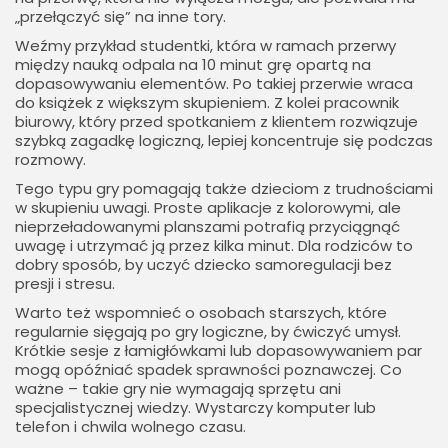
„przełączyć się” na inne tory.
Weźmy przykład studentki, która w ramach przerwy
między nauką odpala na 10 minut grę opartą na
dopasowywaniu elementów. Po takiej przerwie wraca
do książek z większym skupieniem. Z kolei pracownik
biurowy, który przed spotkaniem z klientem rozwiązuje
szybką zagadkę logiczną, lepiej koncentruje się podczas
rozmowy.
Tego typu gry pomagają także dzieciom z trudnościami
w skupieniu uwagi. Proste aplikacje z kolorowymi, ale
nieprzeładowanymi planszami potrafią przyciągnąć
uwagę i utrzymać ją przez kilka minut. Dla rodziców to
dobry sposób, by uczyć dziecko samoregulacji bez
presji i stresu.
Warto też wspomnieć o osobach starszych, które
regularnie sięgają po gry logiczne, by ćwiczyć umysł.
Krótkie sesje z łamigłówkami lub dopasowywaniem par
mogą opóźniać spadek sprawności poznawczej. Co
ważne – takie gry nie wymagają sprzętu ani
specjalistycznej wiedzy. Wystarczy komputer lub
telefon i chwila wolnego czasu.