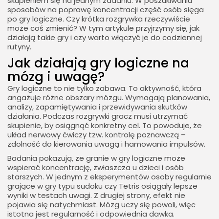
skupieniem się na jednym zadaniu. W poszukiwaniu
sposobów na poprawę koncentracji część osób sięga
po gry logiczne. Czy krótka rozgrywka rzeczywiście
może coś zmienić? W tym artykule przyjrzymy się, jak
działają takie gry i czy warto włączyć je do codziennej
rutyny.
Jak działają gry logiczne na
mózg i uwagę?
Gry logiczne to nie tylko zabawa. To aktywność, która
angażuje różne obszary mózgu. Wymagają planowania,
analizy, zapamiętywania i przewidywania skutków
działania. Podczas rozgrywki gracz musi utrzymać
skupienie, by osiągnąć konkretny cel. To powoduje, że
układ nerwowy ćwiczy tzw. kontrolę poznawczą –
zdolność do kierowania uwagą i hamowania impulsów.
Badania pokazują, że granie w gry logiczne może
wspierać koncentrację, zwłaszcza u dzieci i osób
starszych. W jednym z eksperymentów osoby regularnie
grające w gry typu sudoku czy Tetris osiągały lepsze
wyniki w testach uwagi. Z drugiej strony, efekt nie
pojawia się natychmiast. Mózg uczy się powoli, więc
istotna jest regularność i odpowiednia dawka.