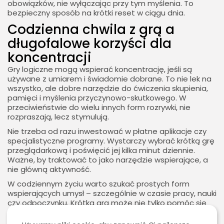
obowiązków, nie wyłączając przy tym myślenia. To
bezpieczny sposób na krótki reset w ciągu dnia.
Codzienna chwila z grą a
długofalowe korzyści dla
koncentracji
Gry logiczne mogą wspierać koncentrację, jeśli są
używane z umiarem i świadomie dobrane. To nie lek na
wszystko, ale dobre narzędzie do ćwiczenia skupienia,
pamięci i myślenia przyczynowo-skutkowego. W
przeciwieństwie do wielu innych form rozrywki, nie
rozpraszają, lecz stymulują.
Nie trzeba od razu inwestować w płatne aplikacje czy
specjalistyczne programy. Wystarczy wybrać krótką grę
przeglądarkową i poświęcić jej kilka minut dziennie.
Ważne, by traktować to jako narzędzie wspierające, a
nie główną aktywność.
W codziennym życiu warto szukać prostych form
wspierających umysł – szczególnie w czasie pracy, nauki
czy odpoczynku. Krótka gra może nie tylko pomóc się
zrelaksować, ale też poprawić zdolność skupienia uwagi
2026 - Bookini.pl Wszelkie prawa zastrzeżone.
w dłuższej perspektywie.