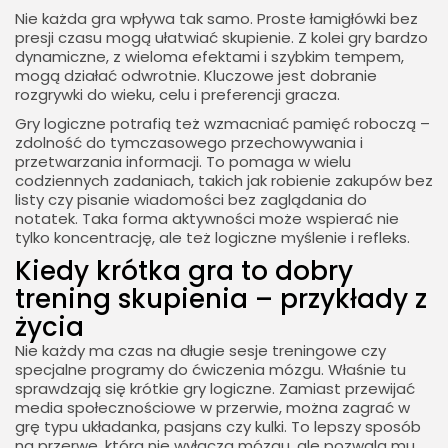
Nie każda gra wpływa tak samo. Proste łamigłówki bez
presji czasu mogą ułatwiać skupienie. Z kolei gry bardzo
dynamiczne, z wieloma efektami i szybkim tempem,
mogą działać odwrotnie. Kluczowe jest dobranie
rozgrywki do wieku, celu i preferencji gracza.
Gry logiczne potrafią też wzmacniać pamięć roboczą –
zdolność do tymczasowego przechowywania i
przetwarzania informacji. To pomaga w wielu
codziennych zadaniach, takich jak robienie zakupów bez
listy czy pisanie wiadomości bez zaglądania do
notatek. Taka forma aktywności może wspierać nie
tylko koncentrację, ale też logiczne myślenie i refleks.
Kiedy krótka gra to dobry
trening skupienia – przykłady z
życia
Nie każdy ma czas na długie sesje treningowe czy
specjalne programy do ćwiczenia mózgu. Właśnie tu
sprawdzają się krótkie gry logiczne. Zamiast przewijać
media społecznościowe w przerwie, można zagrać w
grę typu układanka, pasjans czy kulki. To lepszy sposób
na przerwę, która nie wyłącza mózgu, ale pozwala mu