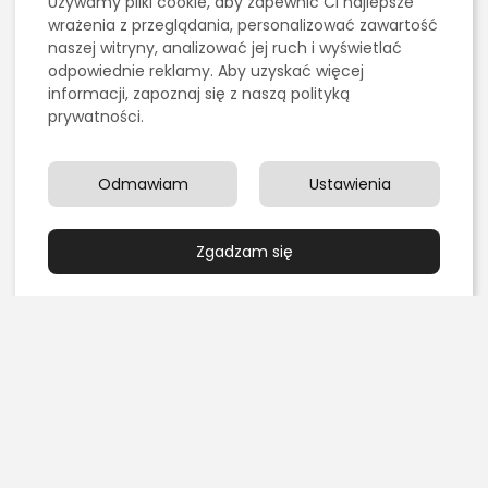
Używamy pliki cookie, aby zapewnić Ci najlepsze
Treści umieszczone na stornie są chronione
prawem autorskim.
wrażenia z przeglądania, personalizować zawartość
naszej witryny, analizować jej ruch i wyświetlać
SZUKAJ
odpowiednie reklamy. Aby uzyskać więcej
informacji, zapoznaj się z naszą polityką
prywatności.
0
Odmawiam
Ustawienia
POPRZEDNI ARTYKUŁ
NASTĘPNY ARTYKUŁ
Power Query - dlaczego
Co może zrobić dla
Zgadzam się
jego znajomość to
Twojej firmy dobra
podstawa?
agencja marketingowa?
IT/Komputery / Gry
Marketing, Reklama, Media
komputerowe
Ostatnie artykuły:
Kulinaria
Grillowanie pośrednie czy bezpośrednie – czym się