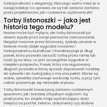
funkcjonalności z elegancją. Dlaczego warto mieć je w
swojej kolekcji i co sprawia, że są tak cenione zarówno
przez projektantów, jak i codzienne użytkowniczki?
Torby listonoszki – jaka jest
historia tego modelu?
Nazwa może być myląca, ale torby listonoszki już
dawno wyszły poza swoje pierwotne zastosowanie.
Niegdyś noszone przez listonoszy, zyskały uznanie w
świecie mody dzięki wygodzie noszenia i
funkcjonalnemu kształtowi. Charakteryzuje je długi
pasek, który pozwala zarzucić torbę przez ramię lub
nosić ją na skos, co jest szczególnie wygodne w
miejskim pośpiechu. Pasek, który ma regulowaną
długość pozwala w łatwy sposób dopasować torebkę
do sylwetki i do funkcji jaką o ma ona pełnić. Dłonie są
wolne, sylwetka zachowuje swobodę ruchu, a przy tym
całość prezentuje się niezwykle stylowo.
Torby listonoszki towarzyszą zarówno codziennym
spacerom, jak i bardziej oficjalnym wyjściom. Są
praktyczne, bo zwykle mają wystarczająco dużo
miejsca na portfel, telefon, dokumenty czy drobne