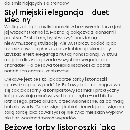
do zmieniających się trendów.
Styl miejski i elegancja – duet
idealny
Wielką zaletą torby listonoszki w beżowym kolorze jest
jej wszechstronność. Można ją połączyć z jeansami i
prostym T-shirtem, by stworzyć codzienną,
niewymuszoną stylizację. Ale wystarczy dodać ją do
oversize’owego płaszcza czy kobiecej sukienki, by
uzyskać efekt elegancji z nutką nonszalancji. W stylu
miejskim liczy się przede wszystkim wygoda, ale i
charakter – a beżowa torebka listonoszka potrafi
nadać ton całemu zestawowi.
Ciekawe jest też to, jak dobrze torby listonoszki
sprawdzają się w podróży. Beżowy kolor nie nagrzewa
się tak jak czarny, a kompaktowy rozmiar i praktyczny
krój pozwalają mieć wszystko pod ręką – od biletu
lotniczego, przez okulary przeciwsłoneczne, aż po małą
butelkę wody. Coraz więcej kobiet decyduje się więc na
taką torbę jako towarzyszkę nie tylko miejskich wypraw,
ale też weekendowych wypadów.
Beżowe torby listonoszki jako