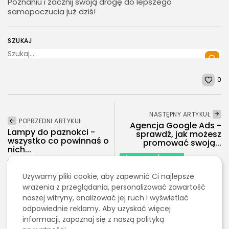
Poznaniu i zacznij swoją drogę do lepszego
samopoczucia już dziś!
SZUKAJ
0
NASTĘPNY ARTYKUŁ
POPRZEDNI ARTYKUŁ
Agencja Google Ads -
Lampy do paznokci -
sprawdź, jak możesz
wszystko co powinnaś o
promować swoją...
nich...
Finanse/Biznes
Uroda
Marketing, Reklama, Media
Używamy pliki cookie, aby zapewnić Ci najlepsze
wrażenia z przeglądania, personalizować zawartość
2026 - Bookini.pl Wszelkie prawa zastrzeżone.
naszej witryny, analizować jej ruch i wyświetlać
Ostatnie artykuły:
Treści umieszczone na stornie są chronione
odpowiednie reklamy. Aby uzyskać więcej
prawem autorskim.
informacji, zapoznaj się z naszą polityką