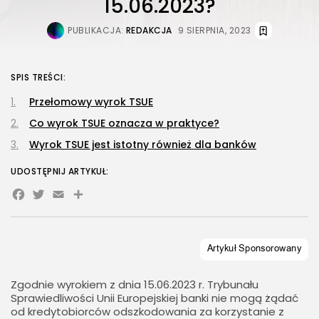
15.06.2023?
PUBLIKACJA:
REDAKCJA
9 SIERPNIA, 2023
SPIS TREŚCI:
Przełomowy wyrok TSUE
Co wyrok TSUE oznacza w praktyce?
Wyrok TSUE jest istotny również dla banków
UDOSTĘPNIJ ARTYKUŁ:
Facebook
Twitter
Email
Share
Zgodnie wyrokiem z dnia 15.06.2023 r. Trybunału
Sprawiedliwości Unii Europejskiej banki nie mogą żądać
od kredytobiorców odszkodowania za korzystanie z