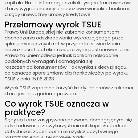
kapitału. Na tę informację czekali tysiące frankowiczów,
którzy wygrali procesy o nieuczciwe warunki z bankami,
a sądy unieważniły umowy kredytowe.
Przełomowy wyrok TSUE
Prawo Unii Europejskiej nie zabrania konsumentom
dochodzenia odszkodowania wykraczającego poza
spłatę miesięcznych rat w przypadku stwierdzenia
nieważności hipoteki z nieuczciwymi postanowieniami.
Prawo to uniemożliwia jednak bankom nakładanie
podobnych wymagań i domagania się
roszczeń od konsumentów. Tak wynika z decyzji sądu,
co oznacza spore zmiany dla frankowiczów po wyroku
TSUE z dnia 15.06.2023.
Wyrok TSUE zapadł na korzyść kredytobiorców z rekomenda
która jest niezgodna z prawem.
Co wyrok TSUE oznacza w
praktyce?
Sądy są teraz zasypywane pozwami domagającymi się
odszkodowania za wykorzystanie ich kapitału. Jednak
dotychczas żaden bank nie uzyskał pozytywnego
rozstrzygnięcia w tej sprawie. Sądy