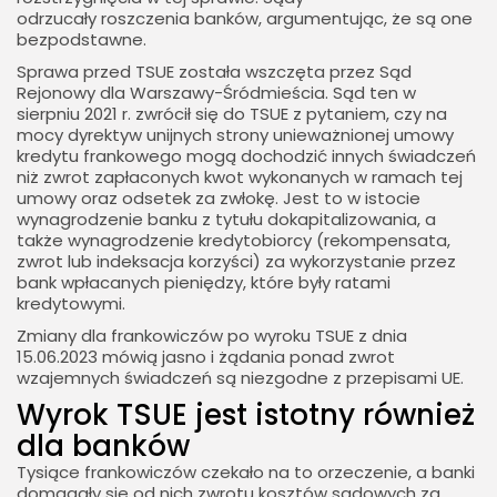
odrzucały roszczenia banków, argumentując, że są one
bezpodstawne.
Sprawa przed TSUE została wszczęta przez Sąd
Rejonowy dla Warszawy-Śródmieścia. Sąd ten w
sierpniu 2021 r. zwrócił się do TSUE z pytaniem, czy na
mocy dyrektyw unijnych strony unieważnionej umowy
kredytu frankowego mogą dochodzić innych świadczeń
niż zwrot zapłaconych kwot wykonanych w ramach tej
umowy oraz odsetek za zwłokę. Jest to w istocie
wynagrodzenie banku z tytułu dokapitalizowania, a
także wynagrodzenie kredytobiorcy (rekompensata,
zwrot lub indeksacja korzyści) za wykorzystanie przez
bank wpłacanych pieniędzy, które były ratami
kredytowymi.
Zmiany dla frankowiczów po wyroku TSUE z dnia
15.06.2023 mówią jasno i żądania ponad zwrot
wzajemnych świadczeń są niezgodne z przepisami UE.
Wyrok TSUE jest istotny również
dla banków
Tysiące frankowiczów czekało na to orzeczenie, a banki
domagały się od nich zwrotu kosztów sądowych za