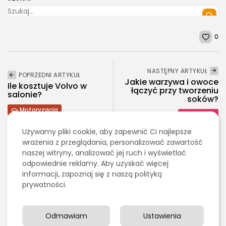
0
NASTĘPNY ARTYKUŁ
POPRZEDNI ARTYKUŁ
Jakie warzywa i owoce
Ile kosztuje Volvo w
łączyć przy tworzeniu
salonie?
soków?
Motoryzacja
Zdrowie
Używamy pliki cookie, aby zapewnić Ci najlepsze
wrażenia z przeglądania, personalizować zawartość
Ostatnie artykuły:
naszej witryny, analizować jej ruch i wyświetlać
2026 - Bookini.pl Wszelkie prawa zastrzeżone.
Treści umieszczone na stornie są chronione
odpowiednie reklamy. Aby uzyskać więcej
prawem autorskim.
informacji, zapoznaj się z naszą polityką
Kulinaria
prywatności.
Grillowanie pośrednie czy bezpośrednie – czym się
różnią?
PUBLIKACJA:
REDAKCJA
4 SIERPNIA, 2026
Odmawiam
Ustawienia
Edukacja i Nauka