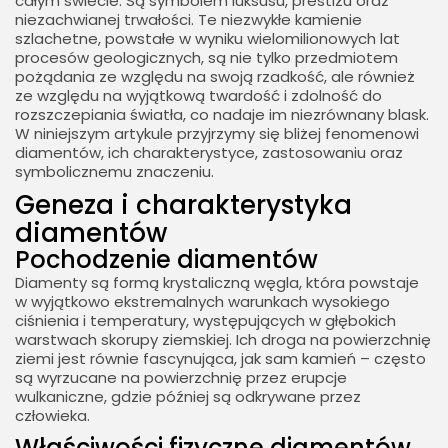
całym świecie. Są symbolem luksusu, prestiżu oraz
niezachwianej trwałości. Te niezwykłe kamienie
szlachetne, powstałe w wyniku wielomilionowych lat
procesów geologicznych, są nie tylko przedmiotem
pożądania ze względu na swoją rzadkość, ale również
ze względu na wyjątkową twardość i zdolność do
rozszczepiania światła, co nadaje im niezrównany blask.
W niniejszym artykule przyjrzymy się bliżej fenomenowi
diamentów, ich charakterystyce, zastosowaniu oraz
symbolicznemu znaczeniu.
Geneza i charakterystyka
diamentów
Pochodzenie diamentów
Diamenty są formą krystaliczną węgla, która powstaje
w wyjątkowo ekstremalnych warunkach wysokiego
ciśnienia i temperatury, występujących w głębokich
warstwach skorupy ziemskiej. Ich droga na powierzchnię
ziemi jest równie fascynująca, jak sam kamień – często
są wyrzucane na powierzchnię przez erupcje
wulkaniczne, gdzie później są odkrywane przez
człowieka.
Właściwości fizyczne diamentów