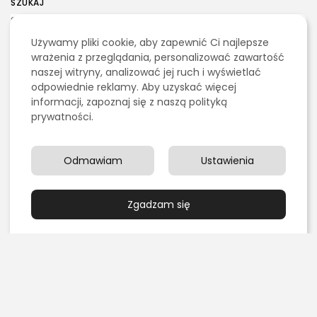
SZUKAJ
Używamy pliki cookie, aby zapewnić Ci najlepsze
2026 - Bookini.pl Wszelkie prawa zastrzeżone.
0
wrażenia z przeglądania, personalizować zawartość
Treści umieszczone na stornie są chronione
prawem autorskim.
naszej witryny, analizować jej ruch i wyświetlać
odpowiednie reklamy. Aby uzyskać więcej
informacji, zapoznaj się z naszą polityką
POPRZEDNI ARTYKUŁ
NASTĘPNY ARTYKUŁ
prywatności.
Najważniejsze
Dźwięki cykad - Wejdź i
informacje na temat
Posłuchaj
depilacji laserowej
Bez kategorii
Rozrywka
Odmawiam
Ustawienia
Uroda
Zgadzam się
Ostatnie artykuły:
Kulinaria
Grillowanie pośrednie czy bezpośrednie – czym się
różnią?
PUBLIKACJA:
REDAKCJA
4 SIERPNIA, 2026
Edukacja i Nauka