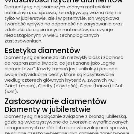
Diamenty są najtwardszym znanym materiałem
naturalnym, co sprawia, że odgrywają ważną rolę nie
tylko w jubilerstwie, ale i w przemyśle. Ich wyjątkowa
twardość wpływa na odporność na zarysowania oraz
zdolność do cięcia innych materiałów, co czyni je
niezastąpionymi w wielu technologicznych
zastosowaniach.
Estetyka diamentów
Diamenty są cenione za ich niezwykły blask i zdolność
do rozpraszania światła, co jest znane jako „ognie
diamentowe”. Każdy kamień jest unikalny i posiada
swoje indywidualne cechy, które są klasyfikowane
według czterech głównych kryteriów, zwanych 4C:
Carat (masa), Clarity (czystość), Color (barwa) i Cut
(szlif).
Zastosowanie diamentów
Diamenty w jubilerstwie
Diamenty są nieodłącznie związane z branżą jubilerską,
gdzie są wykorzystywane do tworzenia wyrafinowanych
i drogocennych ozdób. Ich niepowtarzalny urok sprawia,
że są one często wybierane jako kamienie zaręczynowe