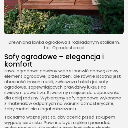
Drewniana ławka ogrodowa z rozkładanym stolikiem,
fot. Ogrodosfera.pl
Sofy ogrodowe – elegancja i
komfort
Ławki ogrodowe powinny więc stanowić obowiązkowy
element ogrodowej przestrzeni, ale równie istotna jest
obecność innych mebli, zwłaszcza takich jak sofy
ogrodowe, zapewniających prawdziwy luksus na
świeżym powietrzu. Stwórzmy miejsce do odpoczynku
dla całej rodziny. Wybierajmy sofy ogrodowe wykonane
z materiałów odpornych na warunki atmosferyczne,
żeby mebel nie ulegał zniszczeniu.
Tak samo ważne jest to, aby ocenić przed zakupem
wygodę siedziska. Powinno być miękkie i posiadać
grube poduszki. Nie mniej ważne jest odpowiednio