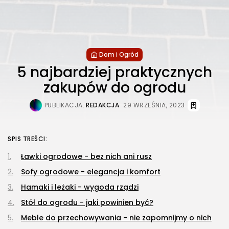
Dom i Ogród
5 najbardziej praktycznych
zakupów do ogrodu
PUBLIKACJA:
REDAKCJA
29 WRZEŚNIA, 2023
SPIS TREŚCI:
Ławki ogrodowe - bez nich ani rusz
Sofy ogrodowe - elegancja i komfort
Hamaki i leżaki - wygoda rządzi
Stół do ogrodu - jaki powinien być?
Meble do przechowywania - nie zapomnijmy o nich