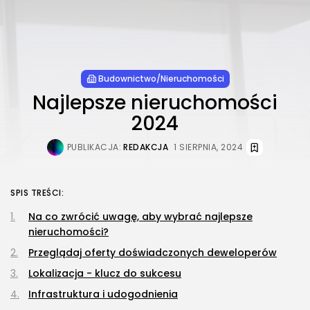
Budownictwo/Nieruchomości
Najlepsze nieruchomości
2024
PUBLIKACJA:
REDAKCJA
1 SIERPNIA, 2024
SPIS TREŚCI:
Na co zwrócić uwagę, aby wybrać najlepsze
nieruchomości?
Przeglądaj oferty doświadczonych deweloperów
Lokalizacja - klucz do sukcesu
Infrastruktura i udogodnienia